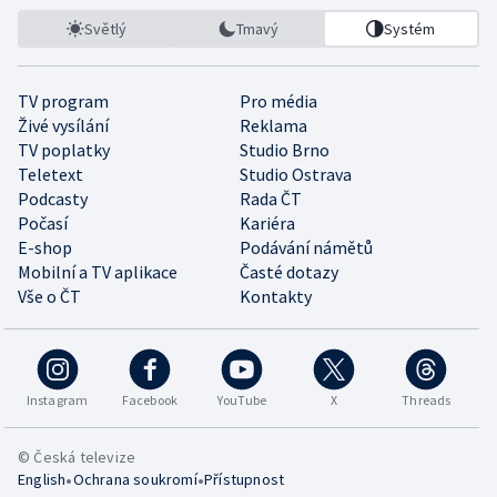
Světlý
Tmavý
Systém
TV program
Pro média
Živé vysílání
Reklama
TV poplatky
Studio Brno
Teletext
Studio Ostrava
Podcasty
Rada ČT
Počasí
Kariéra
E-shop
Podávání námětů
Mobilní a TV aplikace
Časté dotazy
Vše o ČT
Kontakty
Instagram
Facebook
YouTube
X
Threads
© Česká televize
•
•
English
Ochrana soukromí
Přístupnost