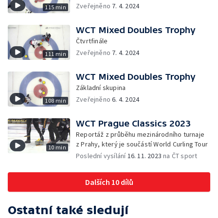
Zveřejněno
7. 4. 2024
115 min
WCT Mixed Doubles Trophy
Čtvrtfinále
Zveřejněno
7. 4. 2024
111 min
WCT Mixed Doubles Trophy
Základní skupina
Zveřejněno
6. 4. 2024
108 min
WCT Prague Classics 2023
Reportáž z průběhu mezinárodního turnaje
z Prahy, který je součástí World Curling Tour
10 min
Poslední vysílání
16. 11. 2023
na ČT sport
Dalších 10 dílů
Ostatní také sledují