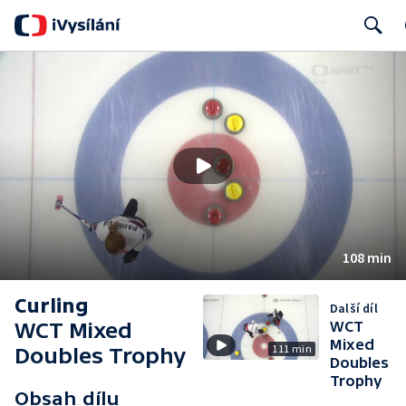
Search
108 min
Curling
Další díl
WCT Mixed
WCT
Mixed
111 min
Doubles Trophy
Doubles
Trophy
Obsah dílu