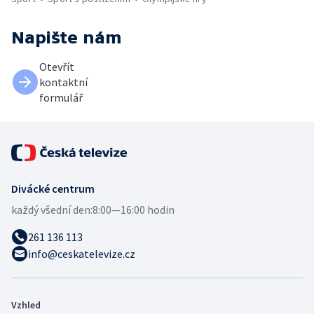
Napište nám
Otevřít
kontaktní
formulář
Divácké centrum
každý všední den:
8:00—16:00 hodin
261 136 113
info@ceskatelevize.cz
Vzhled