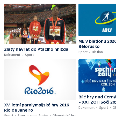
ME v biatlonu 202
Bělorusko
Zlatý návrat do Ptačího hnízda
Sport
Biatlon
Dokument
Sport
Bílé hry nad Čer
– XXI. ZOH Soči 20
XV. letní paralympijské hry 2016
Dokument
Sport
Ol
Rio de Janeiro
Sport
Sport s postižením
Olympijské hry