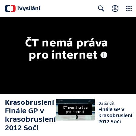
Close
Search
ČT nemá práva 
pro internet
Krasobruslení
Další díl
ČT nemá práva
Finále GP v
Finále GP v
pro internet
krasobruslení
krasobruslení
2012 Soči
2012 Soči