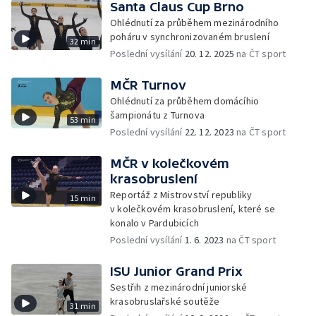
Santa Claus Cup Brno
Ohlédnutí za průběhem mezinárodního
poháru v synchronizovaném bruslení
32 min
Poslední vysílání
20. 12. 2025
na ČT sport
MČR Turnov
Ohlédnutí za průběhem domácíhio
šampionátu z Turnova
53 min
Poslední vysílání
22. 12. 2023
na ČT sport
MČR v kolečkovém
krasobruslení
Reportáž z Mistrovství republiky
15 min
v kolečkovém krasobruslení, které se
konalo v Pardubicích
Poslední vysílání
1. 6. 2023
na ČT sport
ISU Junior Grand Prix
Sestřih z mezinárodní juniorské
krasobruslařské soutěže
31 min