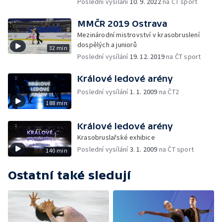
Poslední vysílání
10. 9. 2022
na ČT sport
MMČR 2019 Ostrava
Mezinárodní mistrovství v krasobruslení
dospělých a juniorů
32 min
Poslední vysílání
19. 12. 2019
na ČT sport
Králové ledové arény
Poslední vysílání
1. 1. 2009
na ČT2
188 min
Králové ledové arény
Krasobruslařské exhibice
Poslední vysílání
3. 1. 2009
na ČT sport
140 min
Ostatní také sledují