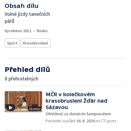
Obsah dílu
Volné jízdy tanečních
párů
Vyrobeno
2012
•
Rusko
Sport
Krasobruslení
Přehled dílů
8 přehratelných
MČR v kolečkovém
krasobruslení Žďár nad
Sázavou
15 min
Ohlédnutí za domácím šampionátem
Poslední vysílání
16. 6. 2026
na ČT sport