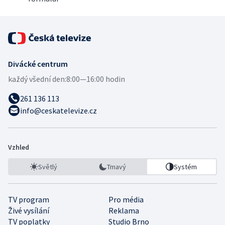
Divácké centrum
každý všední den:
8:00—16:00 hodin
261 136 113
info@ceskatelevize.cz
Vzhled
Světlý
Tmavý
Systém
TV program
Pro média
Živé vysílání
Reklama
TV poplatky
Studio Brno