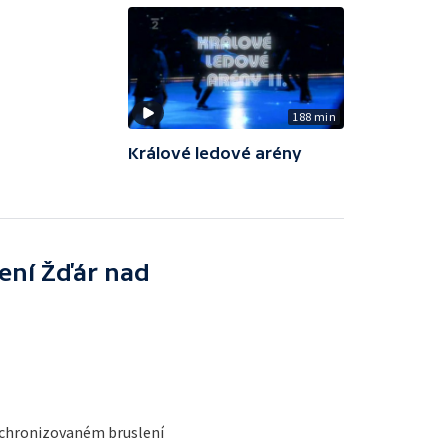
188 min
Králové ledové arény
ení Žďár nad
chronizovaném bruslení