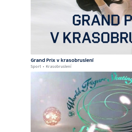
Grand Prix v krasobruslení
Sport
Krasobruslení