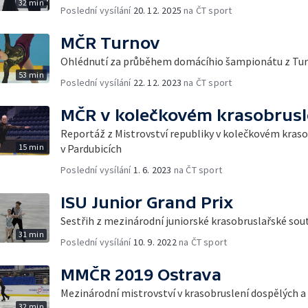
32 min
Poslední vysílání
20. 12. 2025
na ČT sport
MČR Turnov
Ohlédnutí za průběhem domácíhio šampionátu z Tu
53 min
Poslední vysílání
22. 12. 2023
na ČT sport
MČR v kolečkovém krasobrusl
Reportáž z Mistrovství republiky v kolečkovém kraso
15 min
v Pardubicích
Poslední vysílání
1. 6. 2023
na ČT sport
ISU Junior Grand Prix
Sestřih z mezinárodní juniorské krasobruslařské sou
31 min
Poslední vysílání
10. 9. 2022
na ČT sport
MMČR 2019 Ostrava
Mezinárodní mistrovství v krasobruslení dospělých a 
32 min