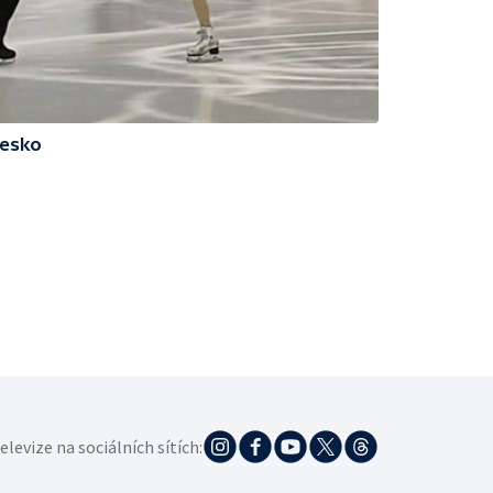
Česko
elevize na sociálních sítích: