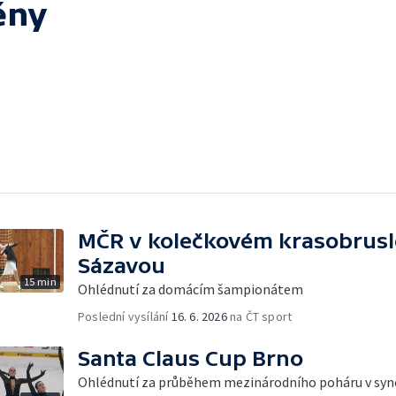
ény
MČR v kolečkovém krasobrusl
Sázavou
15 min
Ohlédnutí za domácím šampionátem
Poslední vysílání
16. 6. 2026
na ČT sport
Santa Claus Cup Brno
Ohlédnutí za průběhem mezinárodního poháru v syn