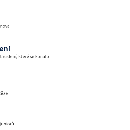
rnova
ení
bruslení, které se konalo
těže
juniorů