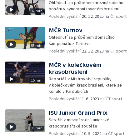
Ohlédnutí za průběhem mezinárodního
poháru v synchronizovaném bruslení
32 min
Poslední vysílání
20. 12. 2025
na ČT sport
MČR Turnov
Ohlédnutí za průběhem domácíhio
šampionátu z Turnova
53 min
Poslední vysílání
22. 12. 2023
na ČT sport
MČR v kolečkovém
krasobruslení
Reportáž z Mistrovství republiky
15 min
v kolečkovém krasobruslení, které se
konalo v Pardubicích
Poslední vysílání
1. 6. 2023
na ČT sport
ISU Junior Grand Prix
Sestřih z mezinárodní juniorské
krasobruslařské soutěže
31 min
Poslední vysílání
10. 9. 2022
na ČT sport