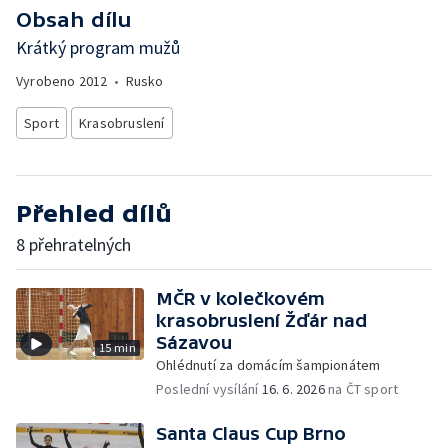
Obsah dílu
Krátký program mužů
Vyrobeno
2012
•
Rusko
Sport
Krasobruslení
Přehled dílů
8 přehratelných
MČR v kolečkovém
krasobruslení Žďár nad
Sázavou
15 min
Ohlédnutí za domácím šampionátem
Poslední vysílání
16. 6. 2026
na ČT sport
Santa Claus Cup Brno