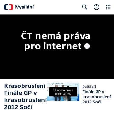
Close
Search
ČT nemá práva 
pro internet
Krasobruslení
Další díl
ČT nemá práva
Finále GP v
Finále GP v
pro internet
krasobruslení
krasobruslení
2012 Soči
2012 Soči