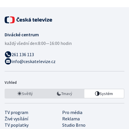
Divácké centrum
každý všední den:
8:00—16:00 hodin
261 136 113
info@ceskatelevize.cz
Vzhled
Světlý
Tmavý
Systém
TV program
Pro média
Živé vysílání
Reklama
TV poplatky
Studio Brno