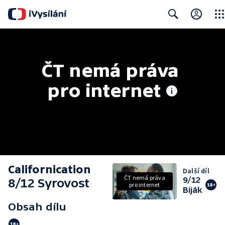
Clos
Search
ČT nemá práva 
pro internet
Californication
Další díl
ČT nemá práva
9/12
8/12 Syrovost
pro internet
Biják
Obsah dílu