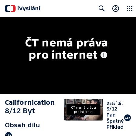
Close
Search
ČT nemá práva 
pro internet
Californication
Další díl
ČT nemá práva
9/12
8/12 Byt
pro internet
Pan
Špatný
Obsah dílu
Příklad