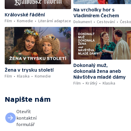
Na vrcholky hor s
Královské řádění
Vladimírem Čechem
Film
Komedie
Literární adaptace
Dokument
Cestování
Česk
Dokonalý muž,
Žena v trysku století
dokonalá žena aneb
Film
Klasika
Komedie
Návštěva mladé dámy
Film
Krátký
Klasika
Napište nám
Otevřít
kontaktní
formulář