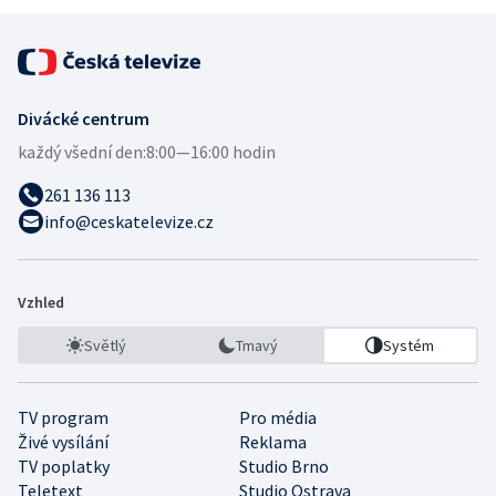
Divácké centrum
každý všední den:
8:00—16:00 hodin
261 136 113
info@ceskatelevize.cz
Vzhled
Světlý
Tmavý
Systém
TV program
Pro média
Živé vysílání
Reklama
TV poplatky
Studio Brno
Teletext
Studio Ostrava