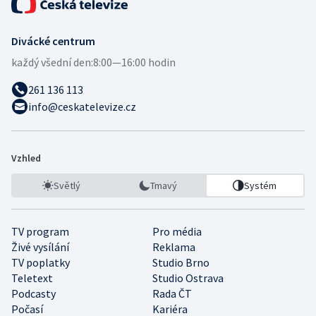
Divácké centrum
každý všední den:
8:00—16:00 hodin
261 136 113
info@ceskatelevize.cz
Vzhled
Světlý
Tmavý
Systém
TV program
Pro média
Živé vysílání
Reklama
TV poplatky
Studio Brno
Teletext
Studio Ostrava
Podcasty
Rada ČT
Počasí
Kariéra