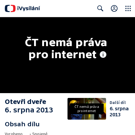
Close
Search
ČT nemá práva 
pro internet
Otevři dveře
Další díl
ČT nemá práva
6. srpna 2013
6. srpna
pro internet
2013
Obsah dílu
Vyrobeno
•
Spojené