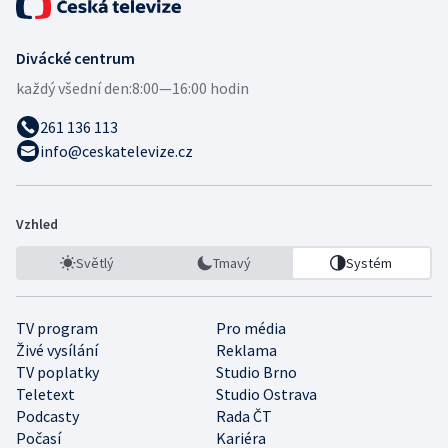
Divácké centrum
každý všední den:
8:00—16:00 hodin
261 136 113
info@ceskatelevize.cz
Vzhled
Světlý
Tmavý
Systém
TV program
Pro média
Živé vysílání
Reklama
TV poplatky
Studio Brno
Teletext
Studio Ostrava
Podcasty
Rada ČT
Počasí
Kariéra