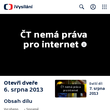
Close
Search
ČT nemá práva 
pro internet
Otevři dveře
Další díl
ČT nemá práva
6. srpna 2013
7. srpna
pro internet
2013
Obsah dílu
Vyrobeno
•
Spojené