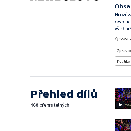
Obsa
Hrozí v
revoluc
všichni
Vyroben
Zpravod
Politika
Přehled dílů
468 přehratelných