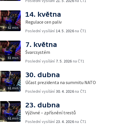
Poslední vysílání
21. 5. 2026
na ČT1
14. května
Regulace cen paliv
62 min
Poslední vysílání
14. 5. 2026
na ČT1
7. května
Švarcsystém
61 min
Poslední vysílání
7. 5. 2026
na ČT1
30. dubna
Účast prezidenta na summitu NATO
61 min
Poslední vysílání
30. 4. 2026
na ČT1
23. dubna
Výživné – zpřísnění trestů
61 min
Poslední vysílání
23. 4. 2026
na ČT1