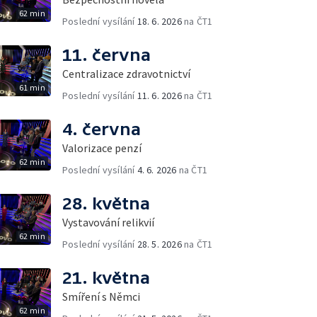
62 min
Poslední vysílání
18. 6. 2026
na ČT1
11. června
Centralizace zdravotnictví
61 min
Poslední vysílání
11. 6. 2026
na ČT1
4. června
Valorizace penzí
62 min
Poslední vysílání
4. 6. 2026
na ČT1
28. května
Vystavování relikvií
62 min
Poslední vysílání
28. 5. 2026
na ČT1
21. května
Smíření s Němci
62 min