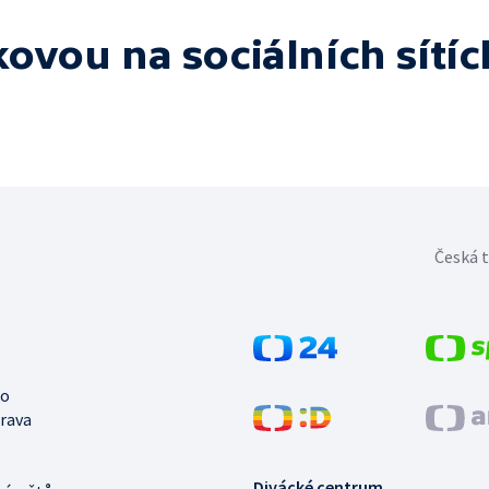
lkovou
na sociálních sítíc
Česká t
no
trava
Divácké centrum