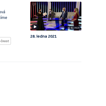
ová
tíme
61 min
28. ledna 2021
ečnost