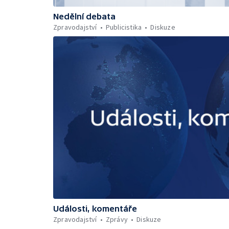
Nedělní debata
Zpravodajství
Publicistika
Diskuze
Události, komentáře
Zpravodajství
Zprávy
Diskuze