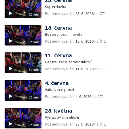
25. června
Superdávka
Poslední vysílání
25. 6. 2026
na ČT1
62 min
18. června
Bezpečnostní novela
Poslední vysílání
18. 6. 2026
na ČT1
62 min
11. června
Centralizace zdravotnictví
Poslední vysílání
11. 6. 2026
na ČT1
61 min
4. června
Valorizace penzí
Poslední vysílání
4. 6. 2026
na ČT1
62 min
28. května
Vystavování relikvií
Poslední vysílání
28. 5. 2026
na ČT1
62 min