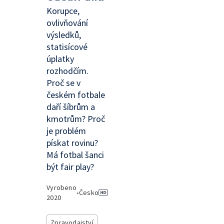
Korupce,
ovlivňování
výsledků,
statisícové
úplatky
rozhodčím.
Proč se v
českém fotbale
daří šíbrům a
kmotrům? Proč
je problém
pískat rovinu?
Má fotbal šanci
být fair play?
Vyrobeno
•
Česko
2020
Zpravodajství