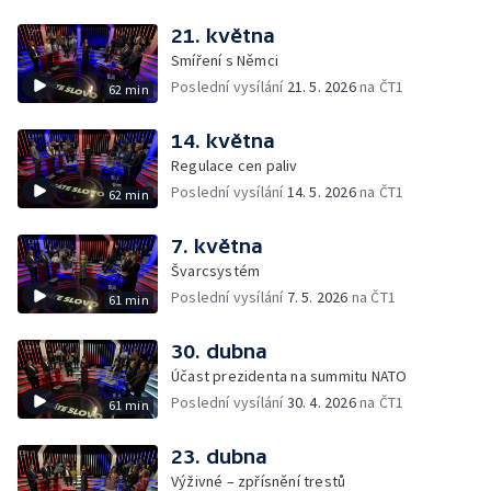
21. května
Smíření s Němci
Poslední vysílání
21. 5. 2026
na ČT1
62 min
14. května
Regulace cen paliv
Poslední vysílání
14. 5. 2026
na ČT1
62 min
7. května
Švarcsystém
Poslední vysílání
7. 5. 2026
na ČT1
61 min
30. dubna
Účast prezidenta na summitu NATO
Poslední vysílání
30. 4. 2026
na ČT1
61 min
23. dubna
Výživné – zpřísnění trestů