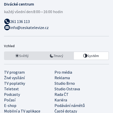
Divácké centrum
každý všední den:
8:00—16:00 hodin
261 136 113
info@ceskatelevize.cz
Vzhled
Světlý
Tmavý
Systém
TV program
Pro média
Živé vysílání
Reklama
TV poplatky
Studio Brno
Teletext
Studio Ostrava
Podcasty
Rada ČT
Počasí
Kariéra
E-shop
Podávání námětů
Mobilní a TV aplikace
Časté dotazy