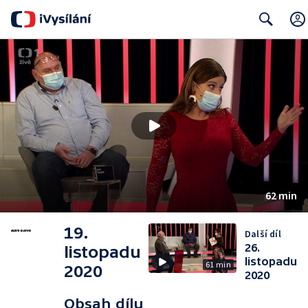
Search
62 min
19.
Další díl
26.
listopadu
listopadu
61 min
2020
2020
Obsah dílu