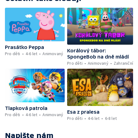
Prasátko Peppa
Korálový tábor:
Pro děti
4-6 let
Animovaný
SpongeBob na dně mládí
Pro děti
Animovaný
Zahraniční
Tlapková patrola
Esa z pralesa
Pro děti
4-6 let
Animovaný
Pro děti
4-6 let
6-8 let
Napište nám