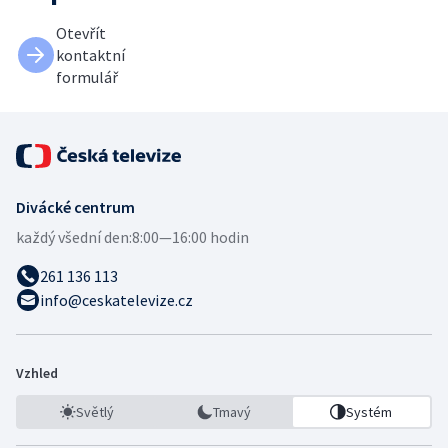
Otevřít
kontaktní
formulář
Divácké centrum
každý všední den:
8:00—16:00 hodin
261 136 113
info@ceskatelevize.cz
Vzhled
Světlý
Tmavý
Systém