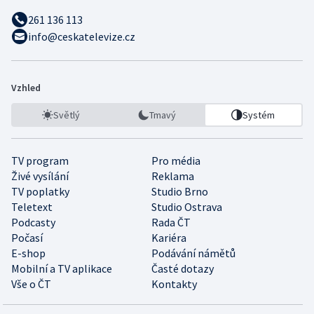
261 136 113
info@ceskatelevize.cz
Vzhled
Světlý
Tmavý
Systém
TV program
Pro média
Živé vysílání
Reklama
TV poplatky
Studio Brno
Teletext
Studio Ostrava
Podcasty
Rada ČT
Počasí
Kariéra
E-shop
Podávání námětů
Mobilní a TV aplikace
Časté dotazy
Vše o ČT
Kontakty