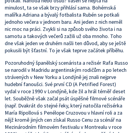
potkali. Náhoda nebo osud? Vášeň se neptá na
minulost, ta se však brzy přihlásí sama. Bohémská
malířka Adriana a bývalý fotbalista Rubén se potkali
jednoho večera v jednom baru. Ani jeden z nich neměl
nic moc na práci. Zvykli si na způsob svého života i na
samotu a takových večerů zažili už oba mnoho. Toho
dne však jeden ve druhém našli ten důvod, aby se ještě
pokusili být šťastní. To je však teprve začátek příběhu.
Pozoruhodný španělský scenárista a režisér Rafa Russo
se narodil v Madridu argentinským rodičům a po letech
strávených v New Yorku a Londýně jej znali nejprve
hudební fanoušci. Své první CD (A Petrified Forest)
vydal v roce 1990 v Londýně, kde žil a hrál téměř deset
let. Souběžně však začal psát úspěšné filmové scénáře
(např. Dvakrát do stejné řeky, který natočila režisérka
María Ripollová s Penélope Cruzovou v hlavní roli a za
nějž kromě jiných cen získal Russo Cenu za scénář na
Mezinárodním filmovém festivalu v Montrealu v roce