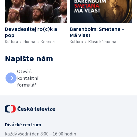
Devadesátej ro(c)k a
Barenboim: Smetana –
pop
Má vlast
Kultura
Hudba
Koncert
Kultura
Klasická hudba
Napište nám
Otevřít
kontaktní
formulář
Divácké centrum
každý všední den:
8:00—16:00 hodin