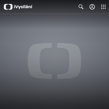
Close
Search