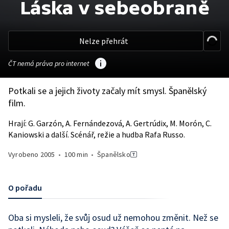
Láska v sebeobraně
Nelze přehrát
ČT nemá práva pro internet
Potkali se a jejich životy začaly mít smysl. Španělský
film.
Hrají: G. Garzón, A. Fernándezová, A. Gertrúdix, M. Morón, C.
Kaniowski a další. Scénář, režie a hudba Rafa Russo.
Vyrobeno
2005
•
100 min
•
Španělsko
O pořadu
Oba si mysleli, že svůj osud už nemohou změnit. Než se