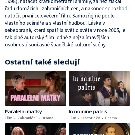
1998), natáčet krátkometrážní snímky, za něž získal
řadu domácích i zahraničních cen, a nakonec se rozhodl
natočit první celovečerní film. Samozřejmě podle
vlastního scénáře a s vlastní hudbou. Láska v
sebeobraně, která spatřila světlo světa v roce 2005, je
tak plně autorský film jedné z nejzajímavějších
osobností současné španělské kulturní scény.
Ostatní také sledují
Paralelní matky
In nomine patris
Film
Zahraniční
Drama
Film
Historický
Drama