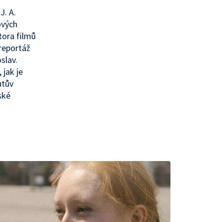
J. A.
ových
tora filmů
 reportáž
slav.
 jak je
utův
ské