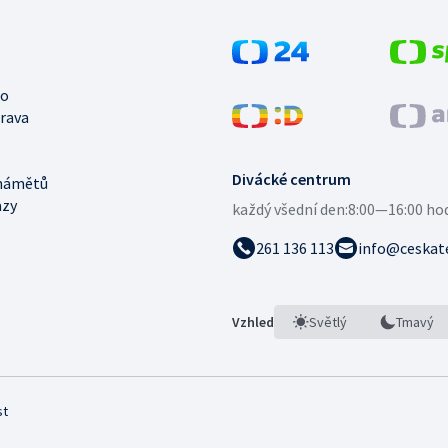
no
trava
Divácké centrum
námětů
azy
každý všední den:
8:00—16:00 ho
261 136 113
info@ceskate
Vzhled
Světlý
Tmavý
st