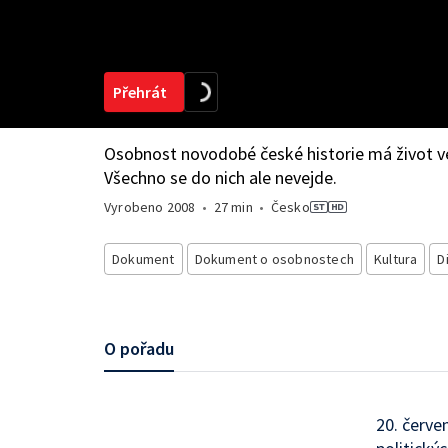
Přehrát
Osobnost novodobé české historie má život ve
Všechno se do nich ale nevejde.
Vyrobeno
2008
•
27 min
•
Česko
Dokument
Dokument o osobnostech
Kultura
D
O pořadu
20. červe