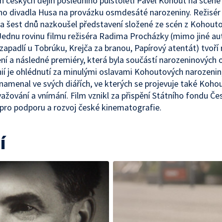
ch českých dějin posledního půlstoletí Pavel Kohout na scéně
o divadla Husa na provázku osmdesáté narozeniny. Režisér 
za šest dnů nazkoušel představení složené ze scén z Kohout
ednu rovinu filmu režiséra Radima Procházky (mimo jiné au
 zapadlí u Tobrúku, Krejča za branou, Papírový atentát) tvoří
ní a následné premiéry, která byla součástí narozeninových o
nií je ohlédnutí za minulými oslavami Kohoutových narozenin,
namenal ve svých diářích, ve kterých se projevuje také Koho
ažování a vnímání. Film vznikl za přispění Státního fondu Če
 pro podporu a rozvoj české kinematografie.
í