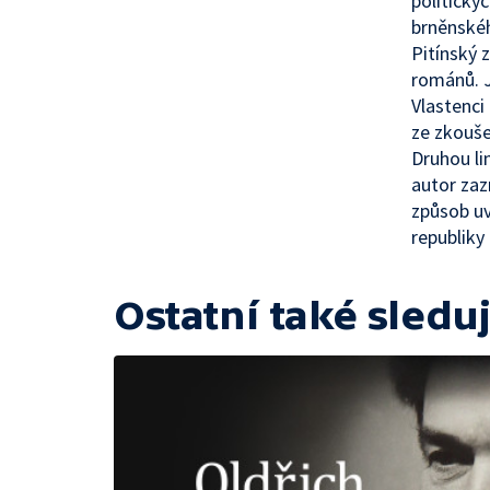
politický
brněnskéh
Pitínský 
románů. J
Vlastenci
ze zkouše
Druhou li
autor zaz
způsob uv
republiky
Ostatní také sleduj