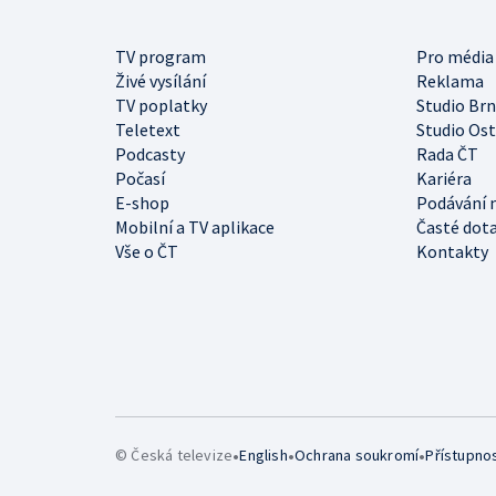
TV program
Pro média
Živé vysílání
Reklama
TV poplatky
Studio Br
Teletext
Studio Os
Podcasty
Rada ČT
Počasí
Kariéra
E-shop
Podávání 
Mobilní a TV aplikace
Časté dot
Vše o ČT
Kontakty
•
•
•
© Česká televize
English
Ochrana soukromí
Přístupno