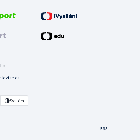
din
levize.cz
Systém
RSS