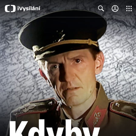
Close
Search