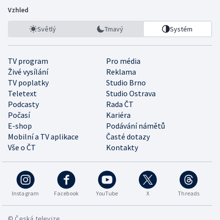
Vzhled
Světlý
Tmavý
Systém
TV program
Pro média
Živé vysílání
Reklama
TV poplatky
Studio Brno
Teletext
Studio Ostrava
Podcasty
Rada ČT
Počasí
Kariéra
E-shop
Podávání námětů
Mobilní a TV aplikace
Časté dotazy
Vše o ČT
Kontakty
Instagram
Facebook
YouTube
X
Threads
© Česká televize