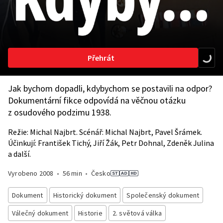
Přehrát
Jak bychom dopadli, kdybychom se postavili na odpor?
Dokumentární fikce odpovídá na věčnou otázku
z osudového podzimu 1938.
Režie: Michal Najbrt. Scénář: Michal Najbrt, Pavel Šrámek.
Účinkují: František Tichý, Jiří Žák, Petr Dohnal, Zdeněk Julina
a další.
Vyrobeno
2008
•
56 min
•
Česko
Dokument
Historický dokument
Společenský dokument
Válečný dokument
Historie
2. světová válka