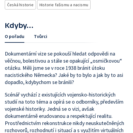
Česká historie
Historie fašismu a nacismu
Kdyby...
O pořadu
Tvůrci
Dokumentární vize se pokouší hledat odpovědi na
věčnou, bolestivou a stále se opakující „osmičkovou“
otázku. Měli jsme se v roce 1938 bránit útoku
nacistického Německa? Jaké by to bylo a jak by to asi
dopadlo, kdybychom se bránili?
Scénář vychází z existujících vojensko-historických
studií na toto téma a opírá se o odborníky, především
vojenské historiky. Jedná se o vizi, avšak
dokumentárně erudovanou a respektující realitu.
Prostřednictvím rekonstrukce nikdy neuskutečněných
rozhovorů, rozhodnutí i situací a s využitím virtuálních