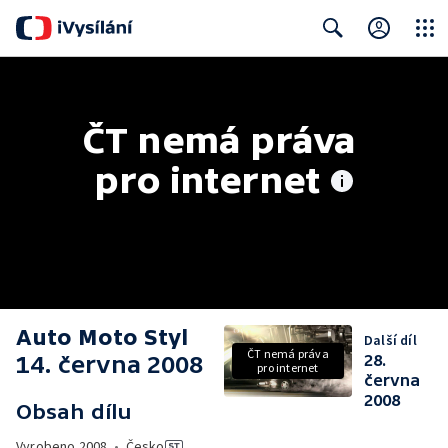
Close
Search
ČT nemá práva 
pro internet
Auto Moto Styl
Další díl
ČT nemá práva
14. června 2008
28.
pro internet
června
2008
Obsah dílu
Vyrobeno
2008
•
Česko