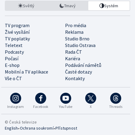
Světlý
Tmavý
Systém
TV program
Pro média
Živé vysílání
Reklama
TV poplatky
Studio Brno
Teletext
Studio Ostrava
Podcasty
Rada ČT
Počasí
Kariéra
E-shop
Podávání námětů
Mobilní a TV aplikace
Časté dotazy
Vše o ČT
Kontakty
Instagram
Facebook
YouTube
X
Threads
© Česká televize
•
•
English
Ochrana soukromí
Přístupnost