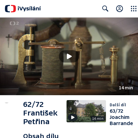
Close
Search
14 min
62/72
Další díl
63/72
František
Joachim
14 min
Petřina
Barrande
Obsah dílu