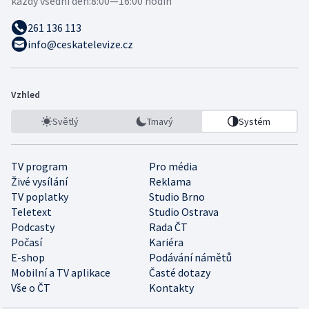
každý všední den:
8:00—16:00 hodin
261 136 113
info@ceskatelevize.cz
Vzhled
Světlý
Tmavý
Systém
TV program
Pro média
Živé vysílání
Reklama
TV poplatky
Studio Brno
Teletext
Studio Ostrava
Podcasty
Rada ČT
Počasí
Kariéra
E-shop
Podávání námětů
Mobilní a TV aplikace
Časté dotazy
Vše o ČT
Kontakty