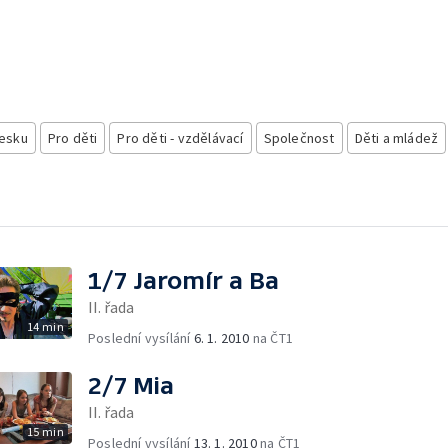
esku
Pro děti
Pro děti - vzdělávací
Společnost
Děti a mládež
1/7 Jaromír a Ba
II. řada
14 min
Poslední vysílání
6. 1. 2010
na ČT1
2/7 Mia
II. řada
15 min
Poslední vysílání
13. 1. 2010
na ČT1