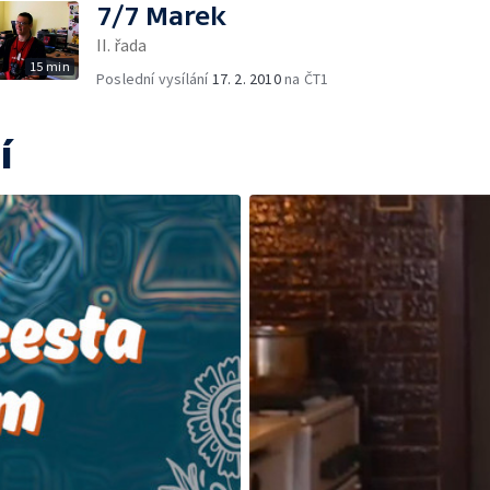
7/7 Marek
II. řada
15 min
Poslední vysílání
17. 2. 2010
na ČT1
í