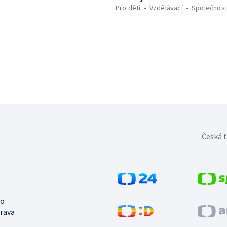
Pro děti
Vzdělávací
Společnos
Česká t
no
trava