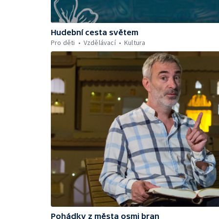
Hudební cesta světem
Pro děti
Vzdělávací
Kultura
Pohádky z města osmi bran