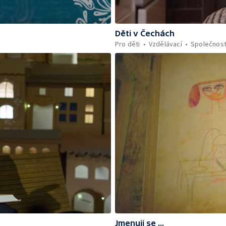
Děti v Čechách
Pro děti
Vzdělávací
Společnos
Jmenuji se ...