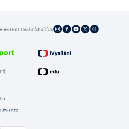
elevize na sociálních sítích:
din
levize.cz