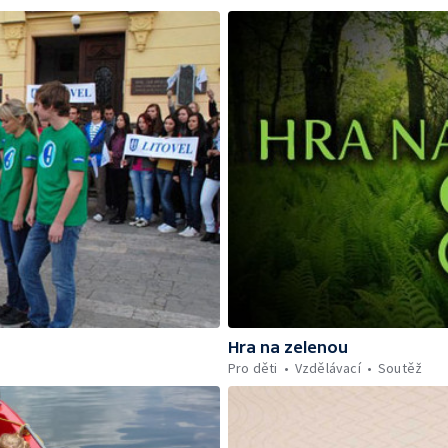
Hra na zelenou
Pro děti
Vzdělávací
Soutěž