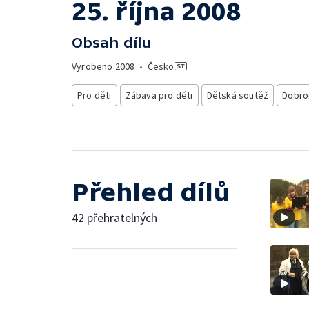
25. října 2008
Obsah dílu
Vyrobeno
2008
•
Česko
Pro děti
Zábava pro děti
Dětská soutěž
Dobrod
Přehled dílů
42 přehratelných