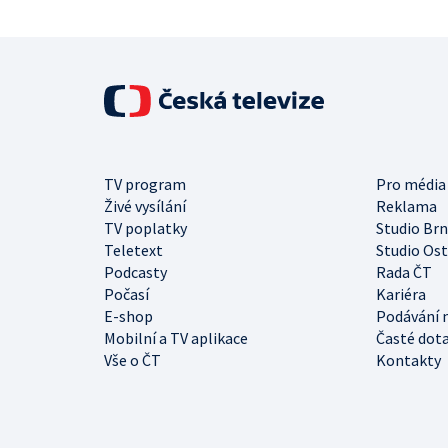
TV program
Pro média
Živé vysílání
Reklama
TV poplatky
Studio Br
Teletext
Studio Os
Podcasty
Rada ČT
Počasí
Kariéra
E-shop
Podávání 
Mobilní a TV aplikace
Časté dot
Vše o ČT
Kontakty