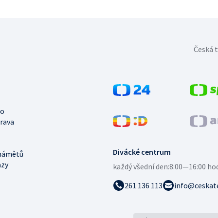
Česká t
no
trava
Divácké centrum
námětů
azy
každý všední den:
8:00—16:00 ho
261 136 113
info@ceskate