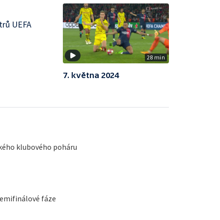
strů UEFA
28 min
7. května 2024
pského klubového poháru
semifinálové fáze