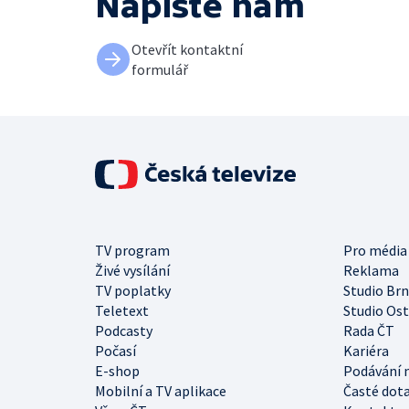
Napište nám
Otevřít kontaktní
formulář
TV program
Pro média
Živé vysílání
Reklama
TV poplatky
Studio Br
Teletext
Studio Os
Podcasty
Rada ČT
Počasí
Kariéra
E-shop
Podávání 
Mobilní a TV aplikace
Časté dot