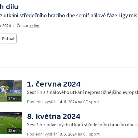
h dílu
 z utkání středečního hracího dne semifinálové fáze Ligy mi
o
2024
•
Česko
Fotbal
1. června 2024
Sestřih z finálového utkání nejprestižnějšího evro
27 min
Poslední vysílání
4. 6. 2024
na ČT sport
8. května 2024
Sestřih z odvetných utkání středečního hracího dne 
32 min
Poslední vysílání
8. 5. 2024
na ČT sport