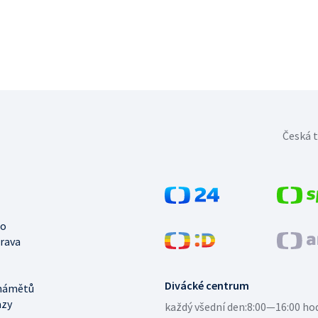
Česká t
no
trava
Divácké centrum
námětů
azy
každý všední den:
8:00—16:00 ho