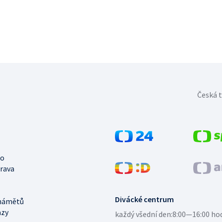
Česká t
no
trava
Divácké centrum
námětů
azy
každý všední den:
8:00—16:00 ho