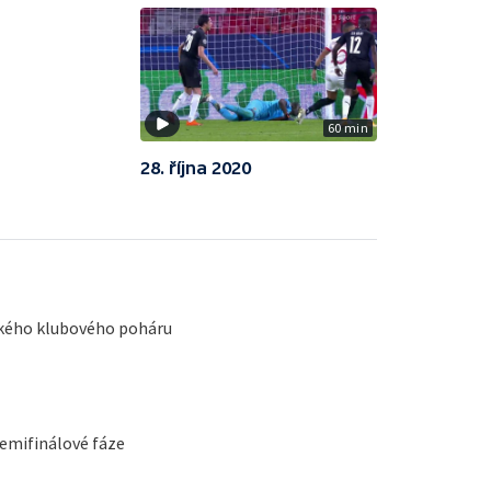
60 min
28. října 2020
pského klubového poháru
semifinálové fáze