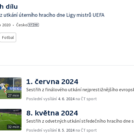
h dílu
 z utkání úterního hracího dne Ligy mistrů UEFA
o
2020
•
Česko
Fotbal
1. června 2024
Sestřih z finálového utkání nejprestižnějšího evro
27 min
Poslední vysílání
4. 6. 2024
na ČT sport
8. května 2024
Sestřih z odvetných utkání středečního hracího dne 
32 min
Poslední vysílání
8. 5. 2024
na ČT sport