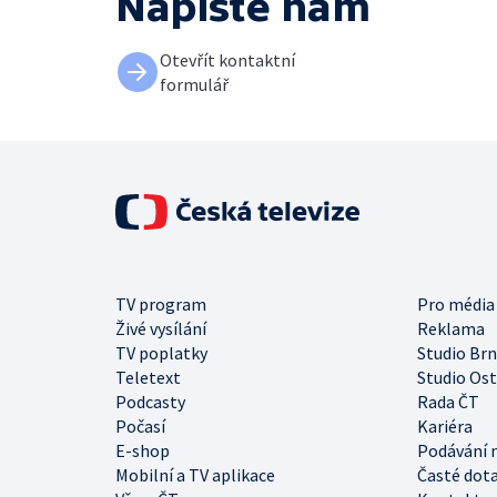
Napište nám
Otevřít kontaktní
formulář
TV program
Pro média
Živé vysílání
Reklama
TV poplatky
Studio Br
Teletext
Studio Os
Podcasty
Rada ČT
Počasí
Kariéra
E-shop
Podávání 
Mobilní a TV aplikace
Časté dot