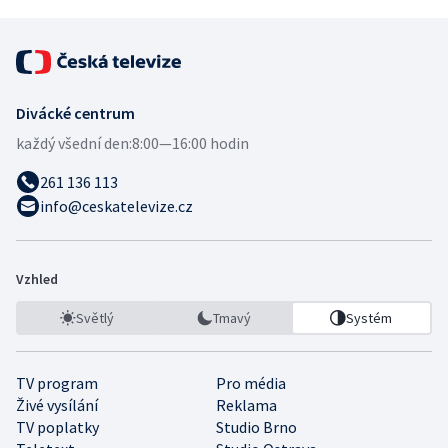
Divácké centrum
každý všední den:
8:00—16:00 hodin
261 136 113
info@ceskatelevize.cz
Vzhled
Světlý
Tmavý
Systém
TV program
Pro média
Živé vysílání
Reklama
TV poplatky
Studio Brno