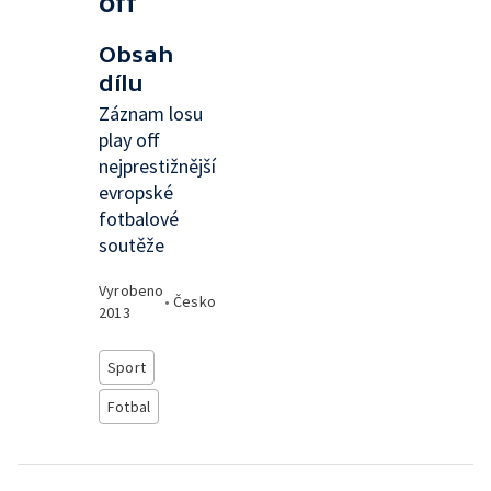
off
Obsah
dílu
Záznam losu
play off
nejprestižnější
evropské
fotbalové
soutěže
Vyrobeno
•
Česko
2013
Sport
Fotbal