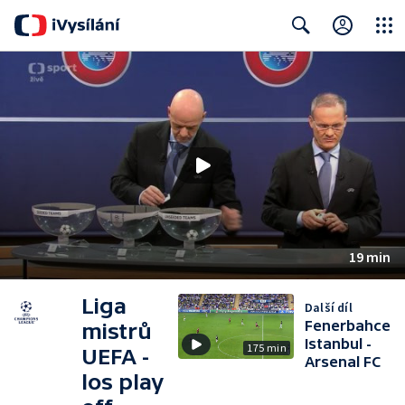
Close
Search
19 min
Liga
Další díl
Fenerbahce
mistrů
Istanbul -
175 min
UEFA -
Arsenal FC
los play