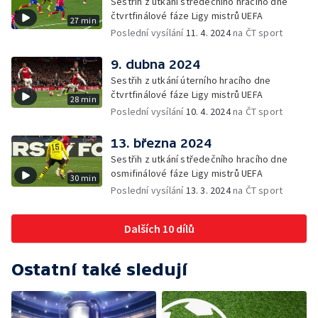
Sestřih z utkání středečního hracího dne
čtvrtfinálové fáze Ligy mistrů UEFA
27 min
Poslední vysílání
11. 4. 2024
na ČT sport
9. dubna 2024
Sestřih z utkání úterního hracího dne
čtvrtfinálové fáze Ligy mistrů UEFA
28 min
Poslední vysílání
10. 4. 2024
na ČT sport
13. března 2024
Sestřih z utkání středečního hracího dne
osmifinálové fáze Ligy mistrů UEFA
30 min
Poslední vysílání
13. 3. 2024
na ČT sport
Dalších 10 dílů
Ostatní také sledují