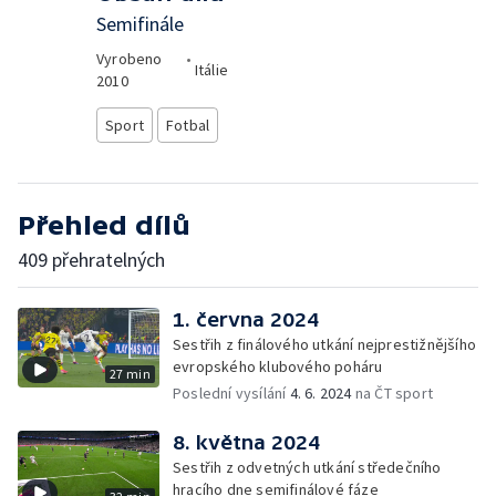
Semifinále
Vyrobeno
•
Itálie
2010
Sport
Fotbal
Přehled dílů
409 přehratelných
1. června 2024
Sestřih z finálového utkání nejprestižnějšího
evropského klubového poháru
27 min
Poslední vysílání
4. 6. 2024
na ČT sport
8. května 2024
Sestřih z odvetných utkání středečního
hracího dne semifinálové fáze