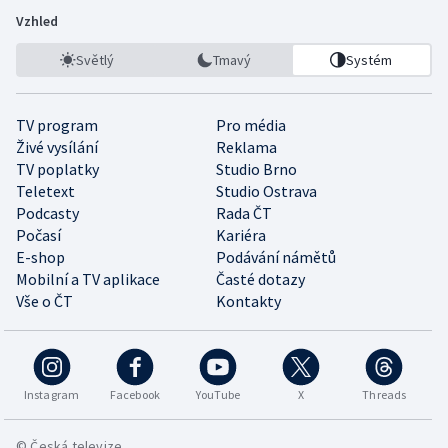
Vzhled
Světlý
Tmavý
Systém
TV program
Pro média
Živé vysílání
Reklama
TV poplatky
Studio Brno
Teletext
Studio Ostrava
Podcasty
Rada ČT
Počasí
Kariéra
E-shop
Podávání námětů
Mobilní a TV aplikace
Časté dotazy
Vše o ČT
Kontakty
Instagram
Facebook
YouTube
X
Threads
© Česká televize