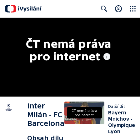
Close
Search
ČT nemá práva 
pro internet
Inter
Další díl
ČT nemá práva
Bayern
Milán - FC
pro internet
Mnichov -
Barcelona
Olympique
Lyon
Obsah dílu