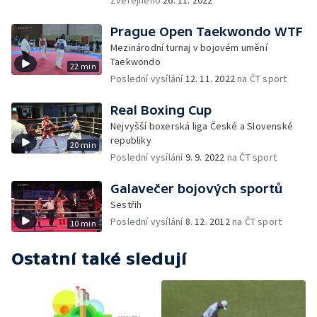
Zveřejněno
26. 11. 2022
Prague Open Taekwondo WTF
Mezinárodní turnaj v bojovém umění
Taekwondo
22 min
Poslední vysílání
12. 11. 2022
na ČT sport
Real Boxing Cup
Nejvyšší boxerská liga České a Slovenské
republiky
20 min
Poslední vysílání
9. 9. 2022
na ČT sport
Galavečer bojových sportů
Sestřih
Poslední vysílání
8. 12. 2012
na ČT sport
10 min
Ostatní také sledují