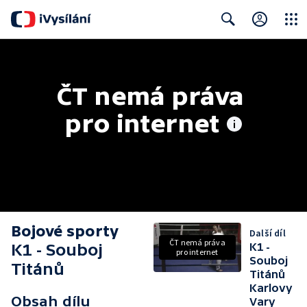
Close
Search
ČT nemá práva 
pro internet
Bojové sporty
Další díl
ČT nemá práva
K1 - Souboj
K1 -
pro internet
Souboj
Titánů
Titánů
Karlovy
Obsah dílu
Vary