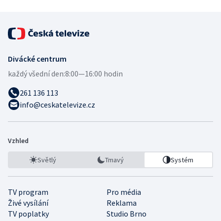
Divácké centrum
každý všední den:
8:00—16:00 hodin
261 136 113
info@ceskatelevize.cz
Vzhled
Světlý
Tmavý
Systém
TV program
Pro média
Živé vysílání
Reklama
TV poplatky
Studio Brno