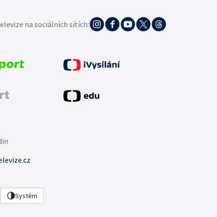
elevize na sociálních sítích:
din
levize.cz
Systém