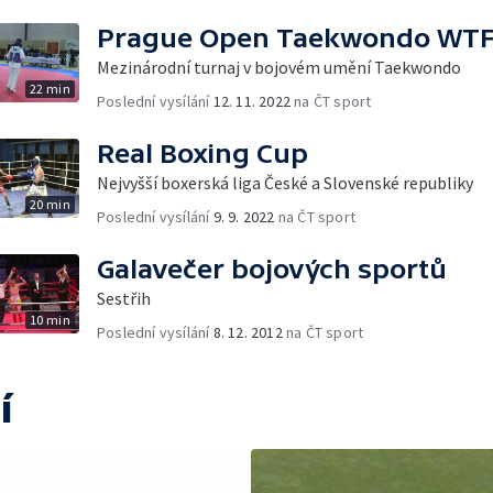
Prague Open Taekwondo WT
Mezinárodní turnaj v bojovém umění Taekwondo
22 min
Poslední vysílání
12. 11. 2022
na ČT sport
Real Boxing Cup
Nejvyšší boxerská liga České a Slovenské republiky
20 min
Poslední vysílání
9. 9. 2022
na ČT sport
Galavečer bojových sportů
Sestřih
10 min
Poslední vysílání
8. 12. 2012
na ČT sport
í