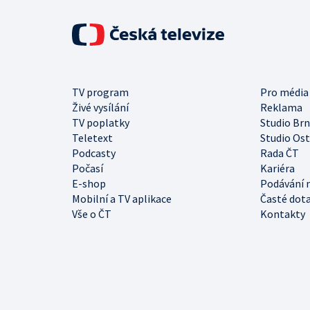
TV program
Pro média
Živé vysílání
Reklama
TV poplatky
Studio Br
Teletext
Studio Os
Podcasty
Rada ČT
Počasí
Kariéra
E-shop
Podávání 
Mobilní a TV aplikace
Časté dot
Vše o ČT
Kontakty