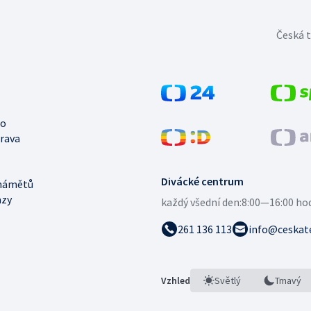
Česká t
no
trava
Divácké centrum
námětů
azy
každý všední den:
8:00—16:00 ho
261 136 113
info@ceskate
Vzhled
Světlý
Tmavý