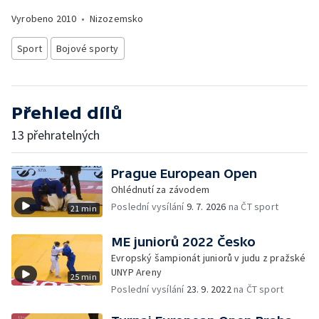
Vyrobeno
2010
•
Nizozemsko
Sport
Bojové sporty
Přehled dílů
13 přehratelných
Prague European Open
Ohlédnutí za závodem
Poslední vysílání
9. 7. 2026
na ČT sport
21 min
ME juniorů 2022 Česko
Evropský šampionát juniorů v judu z pražské
UNYP Areny
25 min
Poslední vysílání
23. 9. 2022
na ČT sport