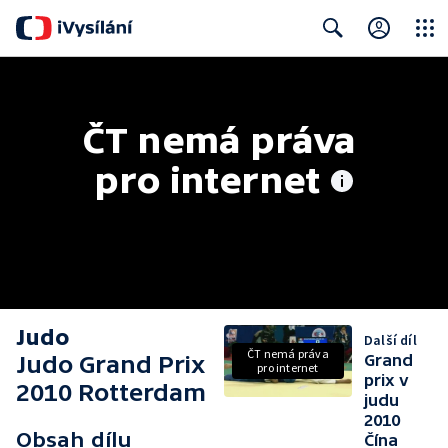
Close
Search
ČT nemá práva 
pro internet
Judo
Další díl
ČT nemá práva
Judo Grand Prix
Grand
pro internet
prix v
2010 Rotterdam
judu
2010
Obsah dílu
Čína