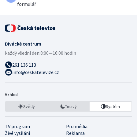
formulář
Divácké centrum
každý všední den:
8:00—16:00 hodin
261 136 113
info@ceskatelevize.cz
Vzhled
Světlý
Tmavý
Systém
TV program
Pro média
Živé vysílání
Reklama