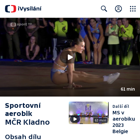
Close
Search
61 min
Sportovní
Další díl
aerobik
MS v
aerobiku
MČR Kladno
63 min
2023
Belgie
Obsah dílu