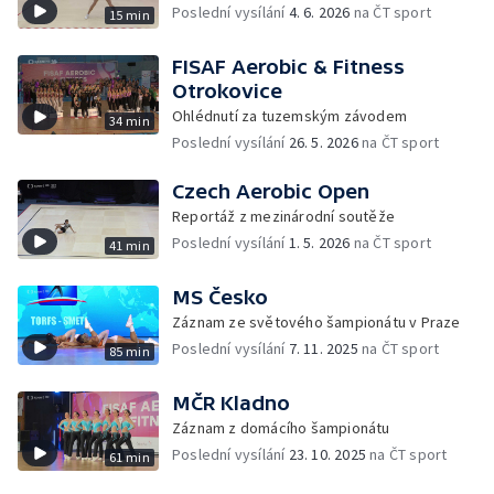
Poslední vysílání
4. 6. 2026
na ČT sport
15 min
FISAF Aerobic & Fitness
Otrokovice
Ohlédnutí za tuzemským závodem
34 min
Poslední vysílání
26. 5. 2026
na ČT sport
Czech Aerobic Open
Reportáž z mezinárodní soutěže
Poslední vysílání
1. 5. 2026
na ČT sport
41 min
MS Česko
Záznam ze světového šampionátu v Praze
Poslední vysílání
7. 11. 2025
na ČT sport
85 min
MČR Kladno
Záznam z domácího šampionátu
Poslední vysílání
23. 10. 2025
na ČT sport
61 min