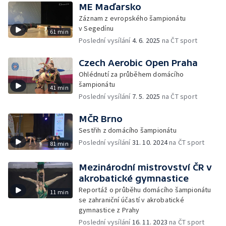
ME Maďarsko
Záznam z evropského šampionátu
v Segedínu
61 min
Poslední vysílání
4. 6. 2025
na ČT sport
Czech Aerobic Open Praha
Ohlédnutí za průběhem domácího
šampionátu
41 min
Poslední vysílání
7. 5. 2025
na ČT sport
MČR Brno
Sestřih z domácího šampionátu
Poslední vysílání
31. 10. 2024
na ČT sport
81 min
Mezinárodní mistrovství ČR v
akrobatické gymnastice
Reportáž o průběhu domácího šampionátu
11 min
se zahraniční účastí v akrobatické
gymnastice z Prahy
Poslední vysílání
16. 11. 2023
na ČT sport