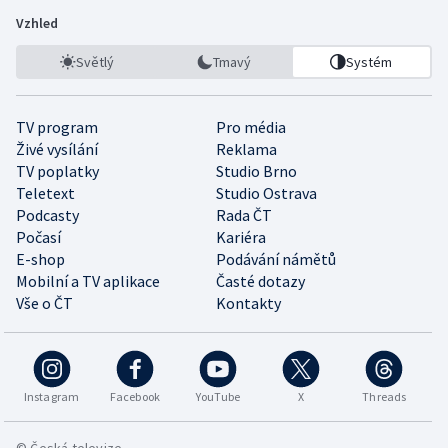
Vzhled
Světlý
Tmavý
Systém
TV program
Pro média
Živé vysílání
Reklama
TV poplatky
Studio Brno
Teletext
Studio Ostrava
Podcasty
Rada ČT
Počasí
Kariéra
E-shop
Podávání námětů
Mobilní a TV aplikace
Časté dotazy
Vše o ČT
Kontakty
Instagram
Facebook
YouTube
X
Threads
© Česká televize