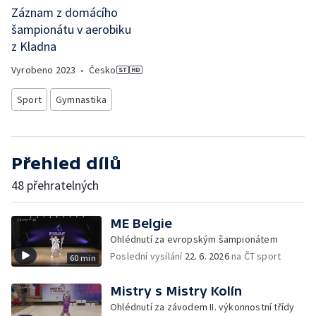
Záznam z domácího
šampionátu v aerobiku
z Kladna
Vyrobeno
2023
•
Česko
Sport
Gymnastika
Přehled dílů
48 přehratelných
ME Belgie
Ohlédnutí za evropským šampionátem
Poslední vysílání
22. 6. 2026
na ČT sport
60 min
Mistry s Mistry Kolín
Ohlédnutí za závodem II. výkonnostní třídy