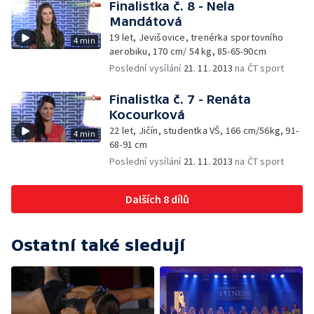
Finalistka č. 8 - Nela
Mandátová
19 let, Jevišovice, trenérka sportovního
4 min
aerobiku, 170 cm/ 54 kg, 85-65-90cm
Poslední vysílání
21. 11. 2013
na ČT sport
Finalistka č. 7 - Renáta
Kocourková
22 let, Jičín, studentka VŠ, 166 cm/56kg, 91-
4 min
68-91 cm
Poslední vysílání
21. 11. 2013
na ČT sport
Dalších 8 dílů
Ostatní také sledují