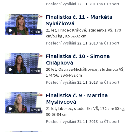
Poslední vysílání
22. 11. 2013
na ČT sport
Finalistka č. 11 - Markéta
Sykáčková
21 let, Hradec Králové, studentka VŠ, 170
4 min
cm/52 kg, 82-62-92 cm
Poslední vysílání
22. 11. 2013
na ČT sport
Finalistka č. 10 - Simona
Chlápková
20 let, Ostrava-Michálkovice, studentka VŠ,
4 min
174/56, 89-64-92 cm
Poslední vysílání
21. 11. 2013
na ČT sport
Finalistka č. 9 - Martina
Myslivcová
21 let, Liberec, studentka VŠ, 172 cm/60 kg,
4 min
90-68-94 cm
Poslední vysílání
21. 11. 2013
na ČT sport