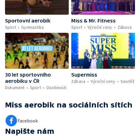
Sportovní aerobik
Miss & Mr. Fitness
Sport
Gymnastika
Sport
Výroční ceny
Zábava
30 let sportovního
Supermiss
aerobiku v ČR
Zábava
Výroční ceny
Soutěž
Dokument
Sport
Osobnosti
Miss aerobik
na sociálních sítích
Facebook
Napište nám