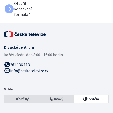
Otevřít
kontaktní
formulář
Divácké centrum
každý všední den:
8:00—16:00 hodin
261 136 113
info@ceskatelevize.cz
Vzhled
Světlý
Tmavý
Systém