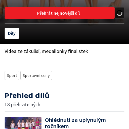
Přehrát nejnovější díl
Díly
Videa ze zákulisí, medailonky finalistek
Sport
Sportovní ceny
Přehled dílů
18 přehratelných
Ohlédnutí za uplynulým
ročníkem