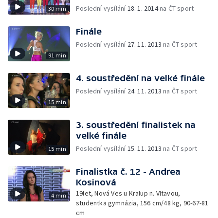
Poslední vysílání
18. 1. 2014
na ČT sport
30 min
Finále
Poslední vysílání
27. 11. 2013
na ČT sport
91 min
4. soustředění na velké finále
Poslední vysílání
24. 11. 2013
na ČT sport
15 min
3. soustředění finalistek na
velké finále
Poslední vysílání
15. 11. 2013
na ČT sport
15 min
Finalistka č. 12 - Andrea
Kosinová
19let, Nová Ves u Kralup n. Vltavou,
4 min
studentka gymnázia, 156 cm/48 kg, 90-67-81
cm