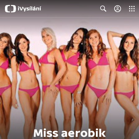
Close
Search
Miss aerobik