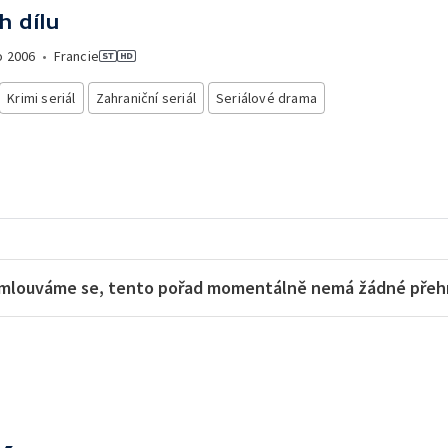
h dílu
o
2006
•
Francie
Krimi seriál
Zahraniční seriál
Seriálové drama
mlouváme se, tento pořad momentálně nemá žádné přehra