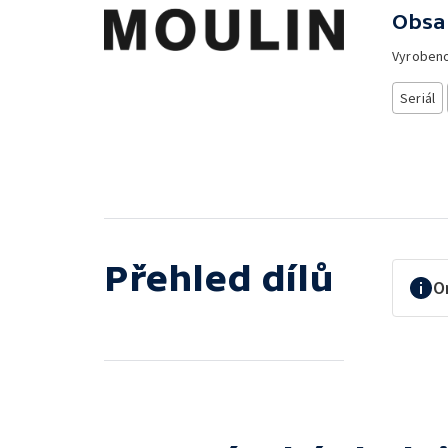
Obsa
Vyroben
Seriál
Přehled dílů
O