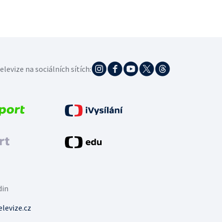
elevize na sociálních sítích:
din
levize.cz