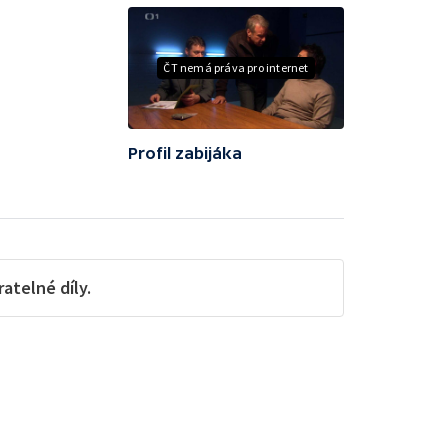
ČT nemá práva pro internet
Profil zabijáka
telné díly.