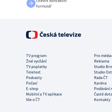
Otevřít kontaktní
formulář
TV program
Pro média
Živé vysílání
Reklama
TV poplatky
Studio Br
Teletext
Studio Os
Podcasty
Rada ČT
Počasí
Kariéra
E-shop
Podávání 
Mobilní a TV aplikace
Časté dot
Vše o ČT
Kontakty