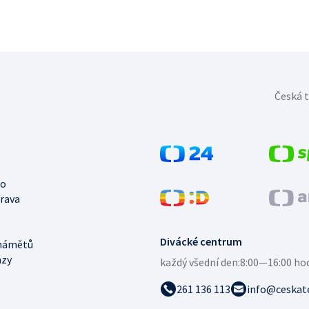
Česká t
no
trava
Divácké centrum
námětů
azy
každý všední den:
8:00—16:00 ho
261 136 113
info@ceskate