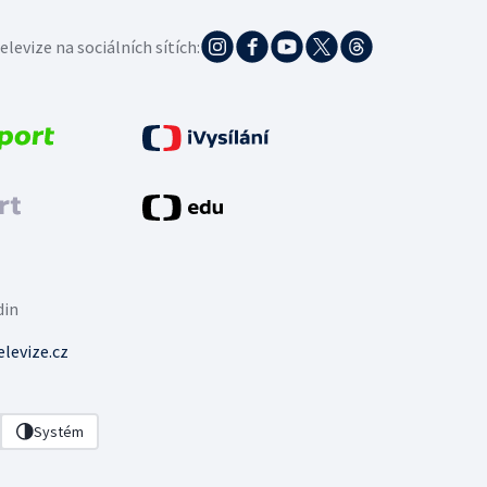
elevize na sociálních sítích:
din
levize.cz
Systém