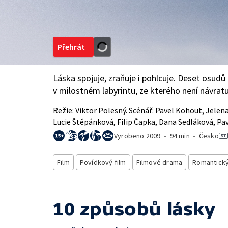
Přehrát
Láska spojuje, zraňuje i pohlcuje. Deset osudů
v milostném labyrintu, ze kterého není návratu
Režie: Viktor Polesný. Scénář: Pavel Kohout, Jelena
Lucie Štěpánková, Filip Čapka, Dana Sedláková, Pav
Vyrobeno
2009
•
94 min
•
Česko
Film
Povídkový film
Filmové drama
Romantický
10 způsobů lásky