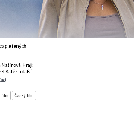
 zapletených
.
 Mašínová. Hrají:
el Batěk a další.
 film
Český film