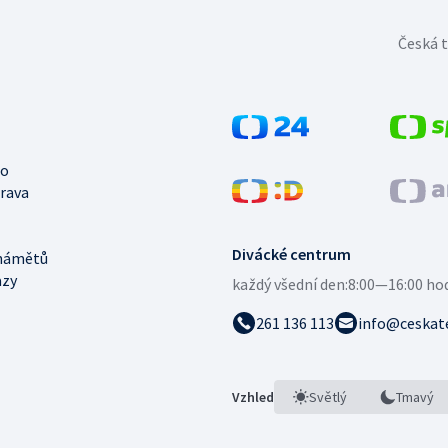
Česká t
no
trava
Divácké centrum
námětů
azy
každý všední den:
8:00—16:00 ho
261 136 113
info@ceskate
Vzhled
Světlý
Tmavý