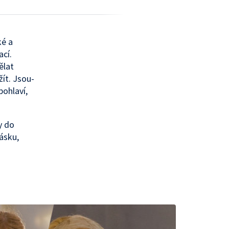
ké a
ací.
ělat
žít. Jsou-
pohlaví,
y do
ásku,