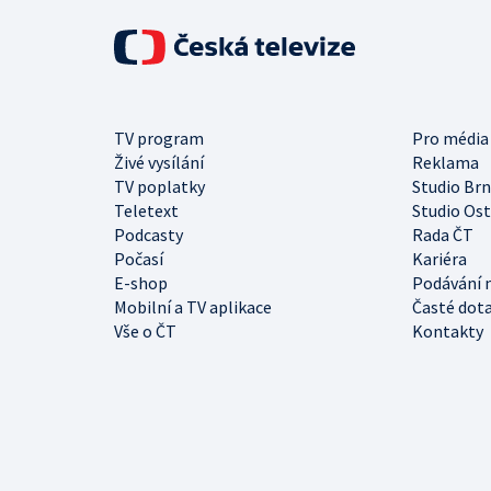
TV program
Pro média
Živé vysílání
Reklama
TV poplatky
Studio Br
Teletext
Studio Os
Podcasty
Rada ČT
Počasí
Kariéra
E-shop
Podávání 
Mobilní a TV aplikace
Časté dot
Vše o ČT
Kontakty