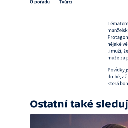
O pořadu
Tvůrci
Tématem 
manželské
Protagonis
nějaké vě
li muži, 
muže za p
Povídky j
druhé, až
která boh
Ostatní také sleduj