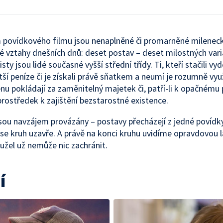
povídkového filmu jsou nenaplněné či promarněné milenec
 vztahy dnešních dnů: deset postav – deset milostných vari
ty jsou lidé současné vyšší střední třídy. Ti, kteří stačili vyd
tší peníze či je získali právě sňatkem a neumí je rozumně vyu
ženu pokládají za zaměnitelný majetek či, patří-li k opačnému 
rostředek k zajištění bezstarostné existence.
sou navzájem provázány – postavy přecházejí z jedné povídk
 se kruh uzavře. A právě na konci kruhu uvidíme opravdovou l
užel už nemůže nic zachránit.
í