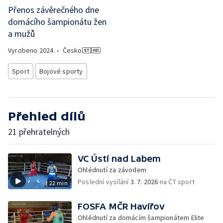
Přenos závěrečného dne
domácího šampionátu žen
a mužů
Vyrobeno
2024
•
Česko
Sport
Bojové sporty
Přehled dílů
21 přehratelných
VC Ústí nad Labem
Ohlédnutí za závodem
Poslední vysílání
3. 7. 2026
na ČT sport
22 min
FOSFA MČR Havířov
Ohlédnutí za domácím šampionátem Elite