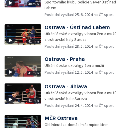
Sportovního klubu policie Sever Ústí nad
40 min
Labem
Poslední vysílání
25. 6. 2024
na ČT sport
Ostrava - Ústí nad Labem
Utkání české extraligy v boxu žen a mužů
z ostravské haly Sareza
41 min
Poslední vysílání
28. 5. 2024
na ČT sport
Ostrava - Praha
Utkání české extraligy žen a mužů
Poslední vysílání
12. 5. 2024
na ČT sport
41 min
Ostrava - Jihlava
Utkání české extraligy v boxu žen a mužů
v ostravské hale Sareza
41 min
Poslední vysílání
24. 4. 2024
na ČT sport
MČR Ostrava
Ohlédnutí za domácím šampionátem