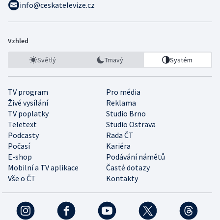
info@ceskatelevize.cz
Vzhled
Světlý
Tmavý
Systém
TV program
Pro média
Živé vysílání
Reklama
TV poplatky
Studio Brno
Teletext
Studio Ostrava
Podcasty
Rada ČT
Počasí
Kariéra
E-shop
Podávání námětů
Mobilní a TV aplikace
Časté dotazy
Vše o ČT
Kontakty