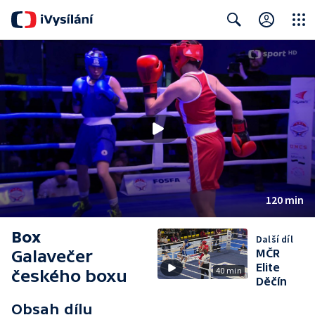
Close
Search
120 min
Box
Další díl
Galavečer
MČR
Elite
40 min
českého boxu
Děčín
Obsah dílu