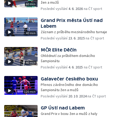
žen a mužů
60 min
Poslední vysílání
4. 6. 2026
na ČT sport
Grand Prix města Ústí nad
Labem
Záznam z průběhu mezinárodního turnaje
40 min
Poslední vysílání
23. 6. 2025
na ČT sport
MČR Elite Děčín
Ohlédnutí za průběhem domácího
šampionátu
40 min
Poslední vysílání
4. 6. 2025
na ČT sport
Galavečer českého boxu
Přenos závěrečného dne domácího
šampionátu žen a mužů
120 min
Poslední vysílání
20. 10. 2024
na ČT sport
GP Ústí nad Labem
Grand Prix v boxu žen a mužů z haly