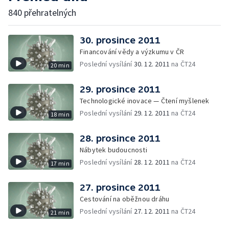
840 přehratelných
30. prosince 2011
Financování vědy a výzkumu v ČR
Poslední vysílání
30. 12. 2011
na ČT24
20 min
29. prosince 2011
Technologické inovace — Čtení myšlenek
Poslední vysílání
29. 12. 2011
na ČT24
18 min
28. prosince 2011
Nábytek budoucnosti
Poslední vysílání
28. 12. 2011
na ČT24
17 min
27. prosince 2011
Cestování na oběžnou dráhu
Poslední vysílání
27. 12. 2011
na ČT24
21 min