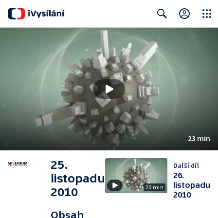
Close
Search
23 min
25.
Další díl
26.
listopadu
listopadu
20 min
2010
2010
Obsah