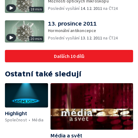
Možnosti optických mikroskopů
Poslední vysílání
14. 12. 2011
na ČT24
18 min
13. prosince 2011
Hormonální antikoncepce
Poslední vysílání
13. 12. 2011
na ČT24
20 min
Dalších 10 dílů
Ostatní také sledují
Highlight
Společnost
Média
Média a svět