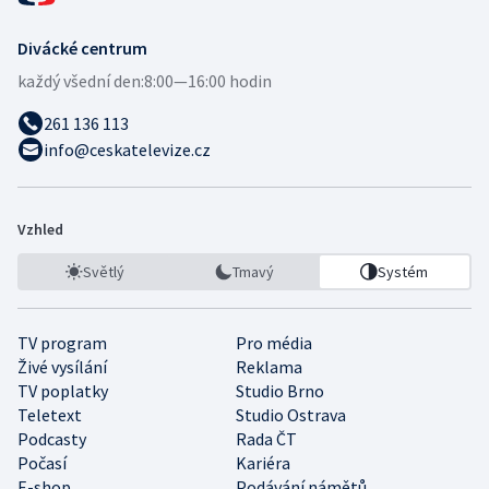
Divácké centrum
každý všední den:
8:00—16:00 hodin
261 136 113
info@ceskatelevize.cz
Vzhled
Světlý
Tmavý
Systém
TV program
Pro média
Živé vysílání
Reklama
TV poplatky
Studio Brno
Teletext
Studio Ostrava
Podcasty
Rada ČT
Počasí
Kariéra
E-shop
Podávání námětů