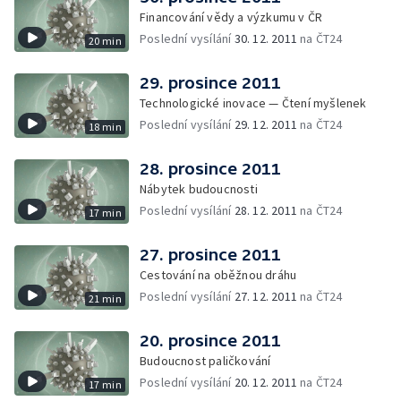
Financování vědy a výzkumu v ČR
Poslední vysílání
30. 12. 2011
na ČT24
20 min
29. prosince 2011
Technologické inovace — Čtení myšlenek
Poslední vysílání
29. 12. 2011
na ČT24
18 min
28. prosince 2011
Nábytek budoucnosti
Poslední vysílání
28. 12. 2011
na ČT24
17 min
27. prosince 2011
Cestování na oběžnou dráhu
Poslední vysílání
27. 12. 2011
na ČT24
21 min
20. prosince 2011
Budoucnost paličkování
Poslední vysílání
20. 12. 2011
na ČT24
17 min