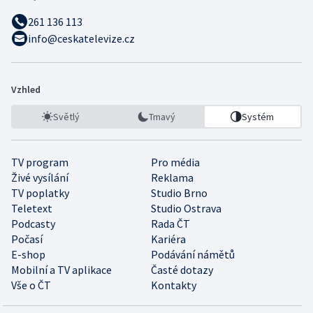
261 136 113
info@ceskatelevize.cz
Vzhled
Světlý
Tmavý
Systém
TV program
Pro média
Živé vysílání
Reklama
TV poplatky
Studio Brno
Teletext
Studio Ostrava
Podcasty
Rada ČT
Počasí
Kariéra
E-shop
Podávání námětů
Mobilní a TV aplikace
Časté dotazy
Vše o ČT
Kontakty