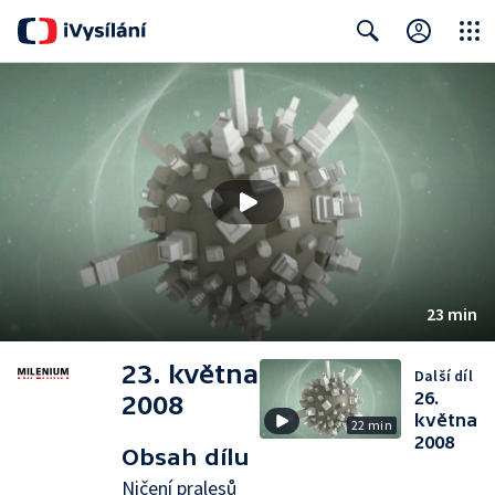
Close
Search
23 min
23. května
Další díl
26.
2008
května
22 min
2008
Obsah dílu
Ničení pralesů