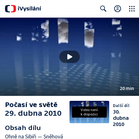
Close
Search
20 min
Počasí ve světě
Další díl
Video není
29. dubna 2010
30.
k dispozici
dubna
2010
Obsah dílu
Ohně na Sibiři — Sněhová