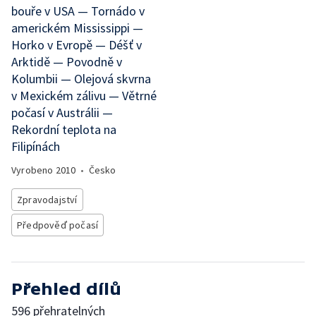
bouře v USA — Tornádo v
americkém Mississippi —
Horko v Evropě — Déšť v
Arktidě — Povodně v
Kolumbii — Olejová skvrna
v Mexickém zálivu — Větrné
počasí v Austrálii —
Rekordní teplota na
Filipínách
Vyrobeno
2010
•
Česko
Zpravodajství
Předpověď počasí
Přehled dílů
596 přehratelných