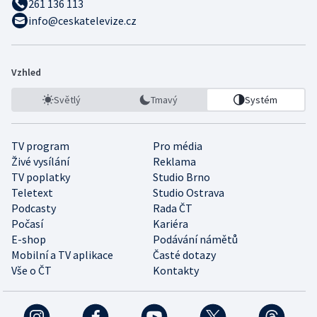
261 136 113
info@ceskatelevize.cz
Vzhled
Světlý
Tmavý
Systém
TV program
Pro média
Živé vysílání
Reklama
TV poplatky
Studio Brno
Teletext
Studio Ostrava
Podcasty
Rada ČT
Počasí
Kariéra
E-shop
Podávání námětů
Mobilní a TV aplikace
Časté dotazy
Vše o ČT
Kontakty