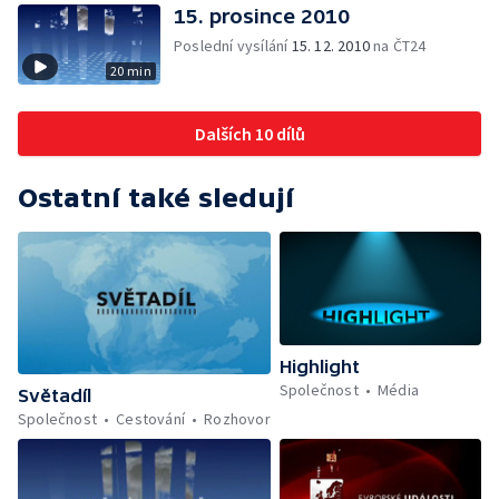
15. prosince 2010
Poslední vysílání
15. 12. 2010
na ČT24
20 min
Dalších 10 dílů
Ostatní také sledují
Highlight
Společnost
Média
Světadíl
Společnost
Cestování
Rozhovor