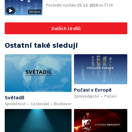
Poslední vysílání
15. 12. 2010
na ČT24
20 min
Dalších 10 dílů
Ostatní také sledují
Počasí v Evropě
Zpravodajství
Počasí
Světadíl
Společnost
Cestování
Rozhovor