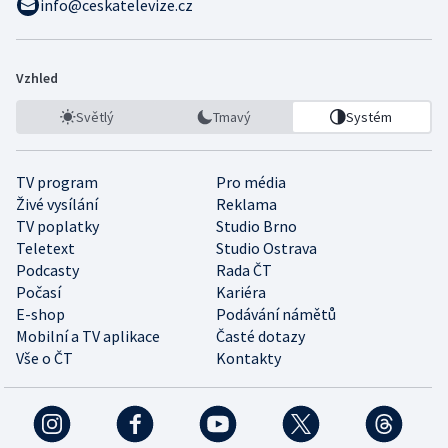
info@ceskatelevize.cz
Vzhled
Světlý
Tmavý
Systém
TV program
Pro média
Živé vysílání
Reklama
TV poplatky
Studio Brno
Teletext
Studio Ostrava
Podcasty
Rada ČT
Počasí
Kariéra
E-shop
Podávání námětů
Mobilní a TV aplikace
Časté dotazy
Vše o ČT
Kontakty