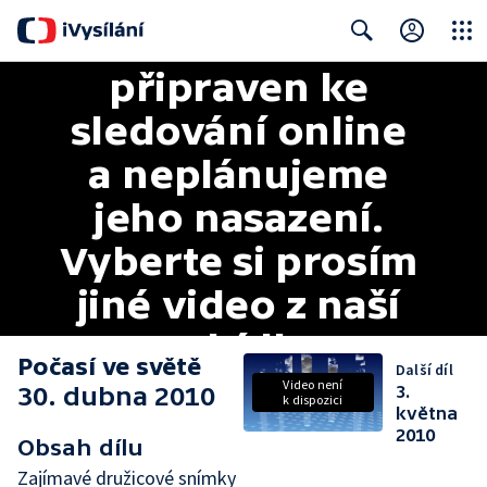
Tento pořad 
bohužel není 
Close
Search
připraven ke 
sledování online 
a neplánujeme 
jeho nasazení. 
Vyberte si prosím 
jiné video z naší 
nabídky.
Počasí ve světě
Další díl
Video není
30. dubna 2010
3.
k dispozici
května
2010
Obsah dílu
Zajímavé družicové snímky