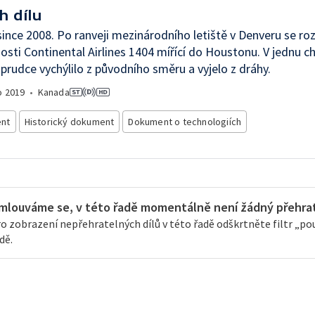
h dílu
since 2008. Po ranveji mezinárodního letiště v Denveru se rozj
osti Continental Airlines 1404 mířící do Houstonu. V jednu chv
 prudce vychýlilo z původního směru a vyjelo z dráhy.
o
2019
•
Kanada
nt
Historický dokument
Dokument o technologiích
mlouváme se, v této řadě momentálně není žádný přehrate
o zobrazení nepřehratelných dílů v této řadě odškrtněte filtr „pouz
dě.