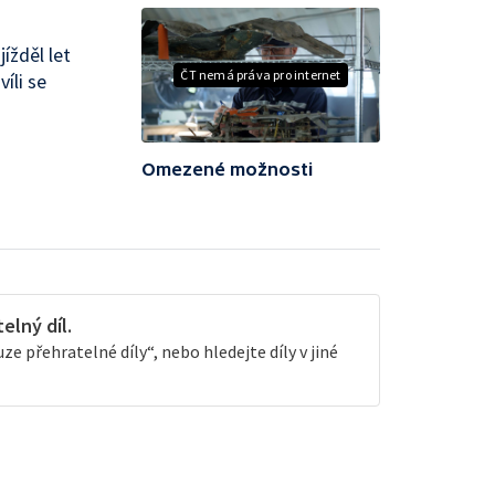
ížděl let
ČT nemá práva pro internet
íli se
Omezené možnosti
lný díl.
e přehratelné díly“, nebo hledejte díly v jiné