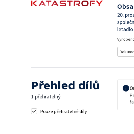
Obsa
20. pro
společn
letadlo
Vyroben
Dokume
Přehled dílů
O
Pr
1 přehratelný
řa
Pouze přehratelné díly