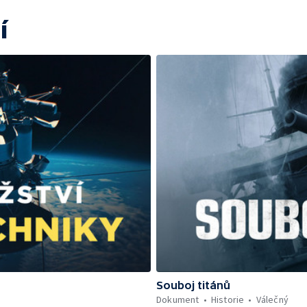
í
Souboj titánů
Dokument
Historie
Válečný