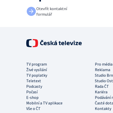
Otevřít kontaktní
formulář
TV program
Pro média
Živé vysílání
Reklama
TV poplatky
Studio Br
Teletext
Studio Os
Podcasty
Rada ČT
Počasí
Kariéra
E-shop
Podávání 
Mobilní a TV aplikace
Časté dot
Vše o ČT
Kontakty