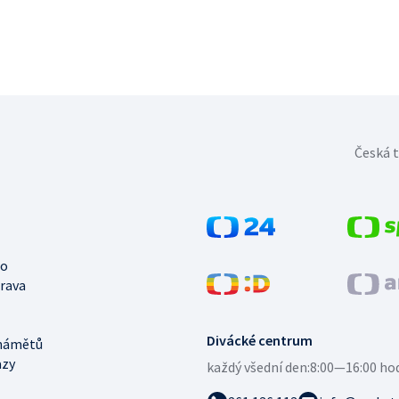
Česká t
no
trava
Divácké centrum
námětů
azy
každý všední den:
8:00—16:00 ho