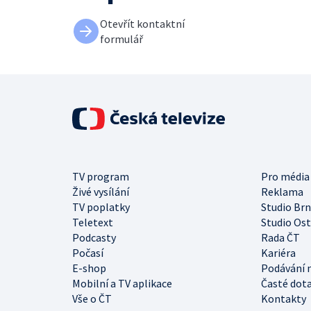
Otevřít kontaktní
formulář
TV program
Pro média
Živé vysílání
Reklama
TV poplatky
Studio Br
Teletext
Studio Os
Podcasty
Rada ČT
Počasí
Kariéra
E-shop
Podávání 
Mobilní a TV aplikace
Časté dot
Vše o ČT
Kontakty