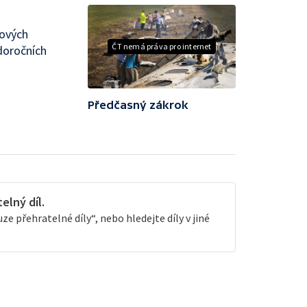
rových
ČT nemá práva pro internet
ždoročních
Předčasný zákrok
lný díl.
e přehratelné díly“, nebo hledejte díly v jiné