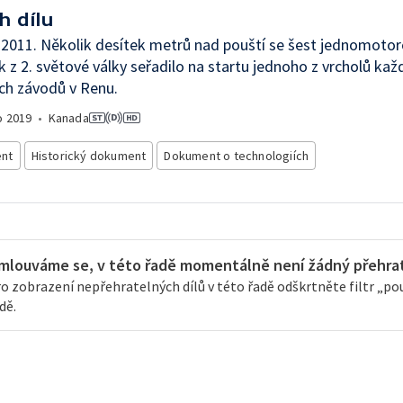
h dílu
í 2011. Několik desítek metrů nad pouští se šest jednomoto
k z 2. světové války seřadilo na startu jednoho z vrcholů ka
ch závodů v Renu.
o
2019
•
Kanada
nt
Historický dokument
Dokument o technologiích
mlouváme se, v této řadě momentálně není žádný přehrate
o zobrazení nepřehratelných dílů v této řadě odškrtněte filtr „pouz
dě.