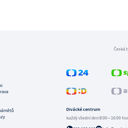
Česká t
no
trava
Divácké centrum
námětů
azy
každý všední den:
8:00—16:00 ho