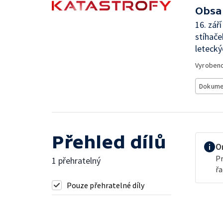
Obsa
16. zář
stíhače
letecký
Vyroben
Dokume
Přehled dílů
O
Pr
1 přehratelný
řa
Pouze přehratelné díly