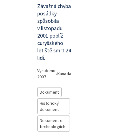
Závažná chyba
posádky
způsobila
v listopadu
2001 poblíž
curyšského
letiště smrt 24
lidí.
Vyrobeno
•
Kanada
2007
Dokument
Historický
dokument
Dokument o
technologiích