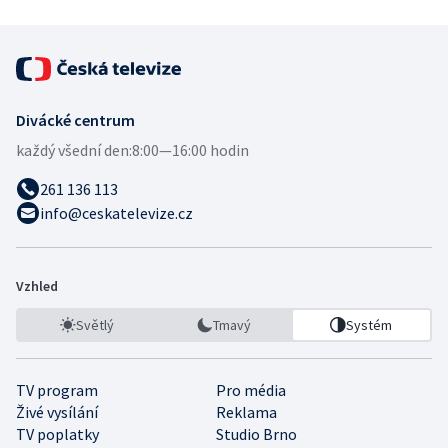
Divácké centrum
každý všední den:
8:00—16:00 hodin
261 136 113
info@ceskatelevize.cz
Vzhled
Světlý
Tmavý
Systém
TV program
Pro média
Živé vysílání
Reklama
TV poplatky
Studio Brno