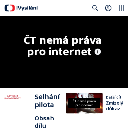
Close
Search
ČT nemá práva 
pro internet
Selhání
Další díl
ČT nemá práva
Zmizelý
pilota
pro internet
důkaz
Obsah
dílu