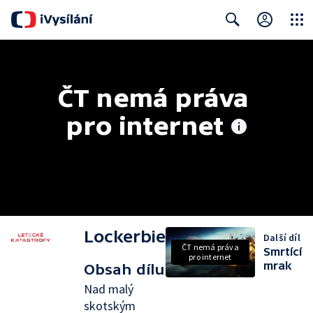
Close
Search
ČT nemá práva 
pro internet
Lockerbie
Další díl
ČT nemá práva
Smrtící
pro internet
mrak
Obsah dílu
Nad malý
skotským