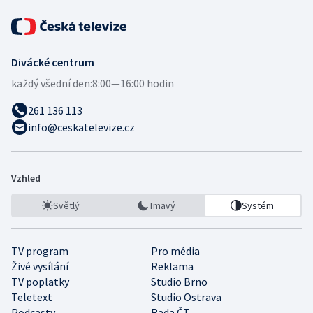
Divácké centrum
každý všední den:
8:00—16:00 hodin
261 136 113
info@ceskatelevize.cz
Vzhled
Světlý
Tmavý
Systém
TV program
Pro média
Živé vysílání
Reklama
TV poplatky
Studio Brno
Teletext
Studio Ostrava
Podcasty
Rada ČT