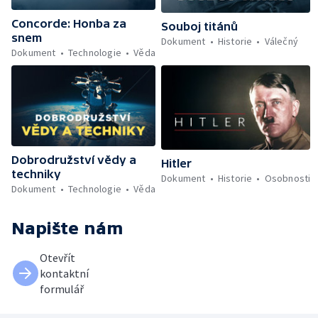
Concorde: Honba za
Souboj titánů
snem
Dokument
Historie
Válečný
Dokument
Technologie
Věda
Dobrodružství vědy a
Hitler
techniky
Dokument
Historie
Osobnosti
Dokument
Technologie
Věda
Napište nám
Otevřít
kontaktní
formulář