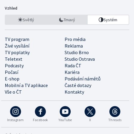
Vzhled
Světlý
Tmavý
Systém
TV program
Pro média
Živé vysílání
Reklama
TV poplatky
Studio Brno
Teletext
Studio Ostrava
Podcasty
Rada ČT
Počasí
Kariéra
E-shop
Podávání námětů
Mobilní a TV aplikace
Časté dotazy
Vše o ČT
Kontakty
Instagram
Facebook
YouTube
X
Threads