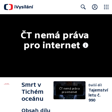
Close
Search
ČT nemá práva 
pro internet
Smrt v
Další díl
ČT nemá práva
Tajemství
Tichém
pro internet
letu č.
oceánu
990
Obsah dílu