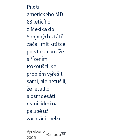
Piloti
amerického MD
83 letícího
z Mexika do
Spojených států
začali mít krátce
po startu potíže
s řízením.
Pokoušeli se
problém vyřešit
sami, ale netušili,
že letadlo
s osmdesáti
osmi lidmi na
palubě už
zachránit nelze.
Vyrobeno
•
Kanada
2006