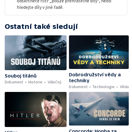
odškrtněte filtr „pouze přehratelné díly“, nebo
hledejte díly v jiné řadě.
Ostatní také sledují
Dobrodružství vědy a
Souboj titánů
techniky
Dokument
Historie
Válečný
Dokument
Technologie
Věda
Concorde: Honba za