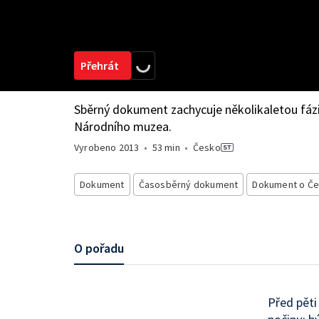
Přehrát
Sběrný dokument zachycuje několikaletou fázi
Národního muzea.
Vyrobeno
2013
•
53 min
•
Česko
Dokument
Časosběrný dokument
Dokument o Č
O pořadu
Před pěti