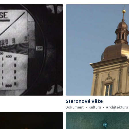
Staronové věže
Dokument
Kultura
Architektura