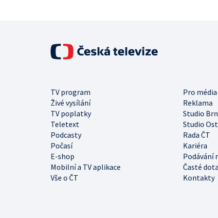
TV program
Pro média
Živé vysílání
Reklama
TV poplatky
Studio Br
Teletext
Studio Os
Podcasty
Rada ČT
Počasí
Kariéra
E-shop
Podávání 
Mobilní a TV aplikace
Časté dot
Vše o ČT
Kontakty