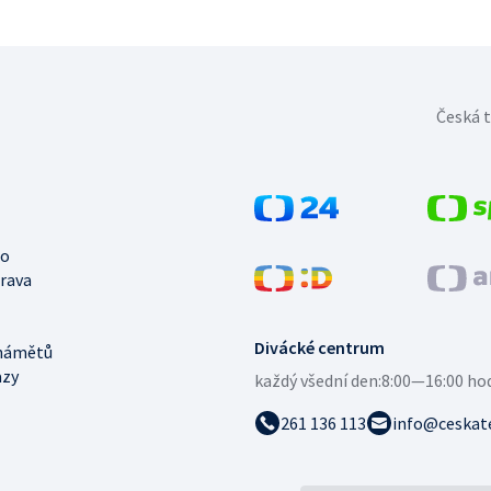
Česká t
no
trava
Divácké centrum
námětů
azy
každý všední den:
8:00—16:00 ho
261 136 113
info@ceskate