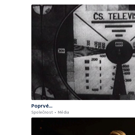
Poprvé...
Společnost
Média