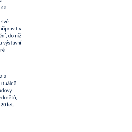
z
 se
 své
řipravit v
ní, do níž
u výstavní
aré
é
a a
irtuálně
udovy.
ředmětů,
0 let.