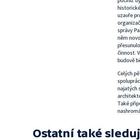
počinu: b
historic
uzavře p
organizač
správy Pa
něm novou
přesunulo
činnost. 
budově bě
Celých pě
spoluprác
najatých 
architekt
Také přip
nashromáž
Ostatní také sleduj