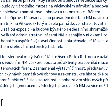
ýt s kamerou při tom, kdy se budou stěhovat vědecké sbírky 
ké budovy Národního muzea na Václavském náměstí a budova
ro naléhavou památkovou obnovu a rekonstrukci. Během
ních příprav stěhování a jeho provádění dostalo NM navíc do
mátník na Vítkově (který muselo památkově rehabilitovat a p
 stálou expozici) a budovu bývalého Federálního shromáždě
 veškeré administrativní zázemí NM a zahájilo v ní okamžito
V bohaté a úspěšné výstavní činnosti pokračovalo ještě ve st
hem stěhování historických sbírek.
t let sledoval malý tvůrčí štáb režiséra Petra Ruttnera v úzk
i s vedením NM veškeré podstatné aktivity pracovníků muze
stěhovacích firem. Zaznamenal výstavní činnost, představil v
onický návrh památkové obnovy a rekonstrukce historické b
omněl některá čísla v souvislosti s bohatstvím sbírkových p
děných generacemi vědeckých pracovníků NM za více než 12
í