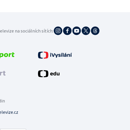
elevize na sociálních sítích:
din
levize.cz