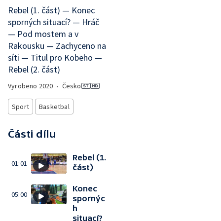
Rebel (1. část) — Konec
sporných situací? — Hráč
— Pod mostem a v
Rakousku — Zachyceno na
síti — Titul pro Kobeho —
Rebel (2. část)
Vyrobeno
2020
•
Česko
Sport
Basketbal
Části dílu
Rebel (1.
01:01
část)
Konec
05:00
spornýc
h
situací?