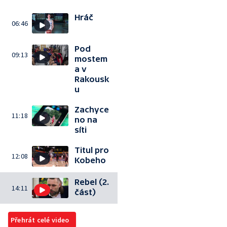
Hráč
06:46
Pod
09:13
mostem
a v
Rakousk
u
Zachyce
11:18
no na
síti
Titul pro
12:08
Kobeho
Rebel (2.
14:11
část)
Přehrát celé video