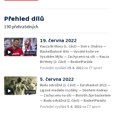
Přehled dílů
190 přehratelných
19. června 2022
Kauza Brittney (1. část) — Den s Ondrou —
Basketbalové léto — Vysoké koše ve
18 min
Vysokém Mýtu — Zachyceno na síti — Kauza
Brittney (2. část) — BasketParáda
Poslední vysílání
19. 6. 2022
na ČT sport
5. června 2022
Budu odvážná (1. část) — Eurobasket 2022 —
Ligové medaile rozdány — Sbohem Andreji
17 min
— Zachyceno na síti — Borotín žije basketem
— Budu odvážná (2. část) — BasketParáda
Poslední vysílání
5. 6. 2022
na ČT sport