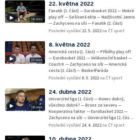
22. května 2022
Fanatik (1. část) — Eurobasket 2022 — Mokré
play off — Sešívaná elita — Nadživotní Jannis
16 min
— Zachyceno na síti — Fanatik (2. část)
Poslední vysílání
22. 5. 2022
na ČT sport
8. května 2022
Americká cesta (1. část) — Příběhy play off
— Eurobasket 2022 — Velikonoční basket —
17 min
Coach K — Zachyceno na síti — Americká
cesta (2. část) — BasketParáda
Poslední vysílání
8. 5. 2022
na ČT sport
24. dubna 2022
Univerzitní liga (1. část) — Konec dobrý,
všechno dobré? — Bronz ze severu —
18 min
Kooperativa faktor — Eurobasket 2022 —
Zachyceno na síti — Univerzitní liga (2. část)
— BasketParáda
Poslední vysílání
24. 4. 2022
na ČT sport
10. dubna 2022