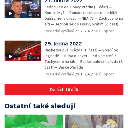
27. února 2022
Jednou se do Opavy vrátím (1. část) —
Konec éry? — Domácí eurobasket se blíží —
18 min
Další změna dresu — NBA 75 — Zachyceno na
síti — Jednou se do Opavy vrátím (2. část) —
BasketParáda
Poslední vysílání
27. 2. 2022
na ČT sport
29. ledna 2022
Basketbalová hvězda (1. část) — Volání po
legendě — Bitva o sever — Kdo se trefil? —
17 min
Zachyceno na síti — Basketbalová hvězda (2.
část) — BasketParáda
Poslední vysílání
29. 1. 2022
na ČT sport
Dalších 10 dílů
Ostatní také sledují