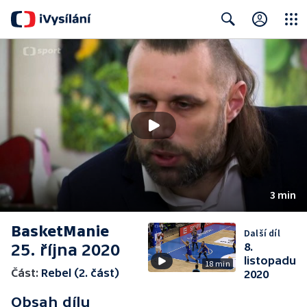
Close
Search
3 min
BasketManie
Další díl
25. října 2020
8.
listopadu
18 min
Část:
Rebel (2. část)
2020
Obsah dílu