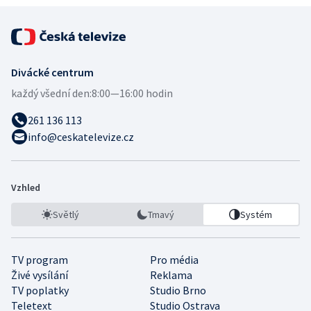
Divácké centrum
každý všední den:
8:00—16:00 hodin
261 136 113
info@ceskatelevize.cz
Vzhled
Světlý
Tmavý
Systém
TV program
Pro média
Živé vysílání
Reklama
TV poplatky
Studio Brno
Teletext
Studio Ostrava