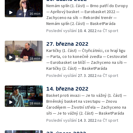
Nemám splín (1. část) — Brno patří do Evropy
— Aprílový basket — Eurobasket 2022 —
16 min
Zachyceno na síti — Rekordní trenér —
Nemám splín (2. část) — BasketParáda
Poslední vysílání
10. 4. 2022
na ČT sport
27. března 2022
Kartičky (1. část) — Čtyřicátníci, co hrají ligu
— Parta, co to konečně zvedla — Cestovatel
18 min
— Eurobasket se blíží — Zachyceno na síti —
Kartičky (2. část) — BasketParáda
Poslední vysílání
27. 3. 2022
na ČT sport
14. března 2022
Basket proti invazi — Je to vážný (1. část) —
Brněnský basket na vzestupu — Znovu
18 min
čarodějem — Životní střela — Zachyceno na
síti — Je to vážný (2. část) — BasketParáda
Poslední vysílání
14. 3. 2022
na ČT sport