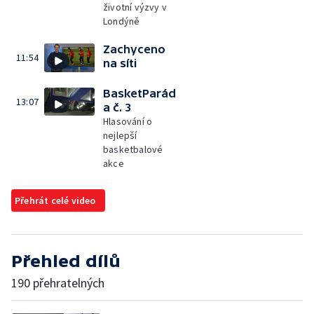
životní výzvy v
Londýně
Zachyceno
11:54
na síti
BasketParád
13:07
a č. 3
Hlasování o
nejlepší
basketbalové
akce
Přehrát celé video
Přehled dílů
190 přehratelných