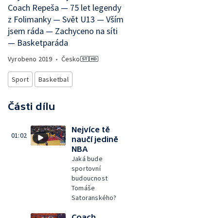
Coach Repeša — 75 let legendy
z Folimanky — Svět U13 — Vším
jsem ráda — Zachyceno na síti
— Basketparáda
Vyrobeno
2019
•
Česko
Sport
Basketbal
Části dílu
Nejvíce tě
01:02
naučí jedině
NBA
Jaká bude
sportovní
budoucnost
Tomáše
Satoranského?
Coach