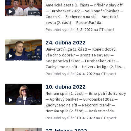
Americká cesta (1. část) — Příběhy play off
— Eurobasket 2022 — Velikonoční basket —
17 min
Coach K — Zachyceno na síti — Americká
cesta (2. část) — BasketParáda
Poslední vysílání
8. 5. 2022
na ČT sport
24. dubna 2022
Univerzitní liga (1. část) — Konec dobrý,
všechno dobré? — Bronz ze severu —
18 min
Kooperativa faktor — Eurobasket 2022 —
Zachyceno na síti — Univerzitní liga (2. část)
— BasketParáda
Poslední vysílání
24. 4. 2022
na ČT sport
10. dubna 2022
Nemám splín (1. část) — Brno patří do Evropy
— Aprílový basket — Eurobasket 2022 —
16 min
Zachyceno na síti — Rekordní trenér —
Nemám splín (2. část) — BasketParáda
Poslední vysílání
10. 4. 2022
na ČT sport
27. března 2022