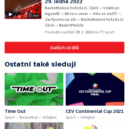
29. ledna 2022
Basketbalová hvězda (1. část) — Volání po
legendě — Bitva o sever — Kdo se trefil? —
17 min
Zachyceno na síti — Basketbalová hvězda (2.
část) — BasketParáda
Poslední vysílání
29. 1. 2022
na ČT sport
Dalších 10 dílů
Ostatní také sledují
Time Out
CEV Continental Cup 2021
Sport
Basketbal
Volejbal
Sport
Volejbal