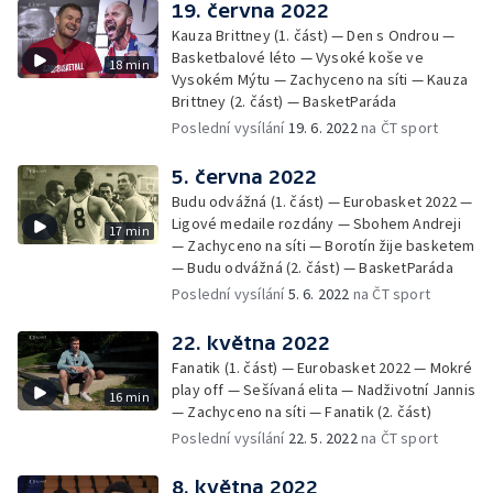
19. června 2022
Kauza Brittney (1. část) — Den s Ondrou —
Basketbalové léto — Vysoké koše ve
18 min
Vysokém Mýtu — Zachyceno na síti — Kauza
Brittney (2. část) — BasketParáda
Poslední vysílání
19. 6. 2022
na ČT sport
5. června 2022
Budu odvážná (1. část) — Eurobasket 2022 —
Ligové medaile rozdány — Sbohem Andreji
17 min
— Zachyceno na síti — Borotín žije basketem
— Budu odvážná (2. část) — BasketParáda
Poslední vysílání
5. 6. 2022
na ČT sport
22. května 2022
Fanatik (1. část) — Eurobasket 2022 — Mokré
play off — Sešívaná elita — Nadživotní Jannis
16 min
— Zachyceno na síti — Fanatik (2. část)
Poslední vysílání
22. 5. 2022
na ČT sport
8. května 2022