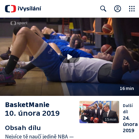
Close
Search
16 min
BasketManie
Další
10. února 2019
díl
24.
15 min
února
Obsah dílu
2019
Nejvíce tě naučí jedině NBA —