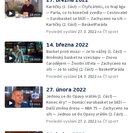
Kartičky (1. část) — Čtyřicátníci, co hrají ligu
— Parta, co to konečně zvedla — Cestovatel
18 min
— Eurobasket se blíží — Zachyceno na síti —
Kartičky (2. část) — BasketParáda
Poslední vysílání
27. 3. 2022
na ČT sport
14. března 2022
Basket proti invazi — Je to vážný (1. část) —
Brněnský basket na vzestupu — Znovu
18 min
čarodějem — Životní střela — Zachyceno na
síti — Je to vážný (2. část) — BasketParáda
Poslední vysílání
14. 3. 2022
na ČT sport
27. února 2022
Jednou se do Opavy vrátím (1. část) —
Konec éry? — Domácí eurobasket se blíží —
18 min
Další změna dresu — NBA 75 — Zachyceno na
síti — Jednou se do Opavy vrátím (2. část) —
BasketParáda
Poslední vysílání
27. 2. 2022
na ČT sport