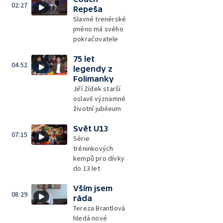
02:27
Repeša
Slavné trenérské
jméno má svého
pokračovatele
75 let
04:52
legendy z
Folimanky
Jiří Zídek starší
oslavil významné
životní jubileum
Svět U13
07:15
Série
tréninkových
kempů pro dívky
do 13 let
Vším jsem
08:29
ráda
Tereza Brantlová
hledá nové