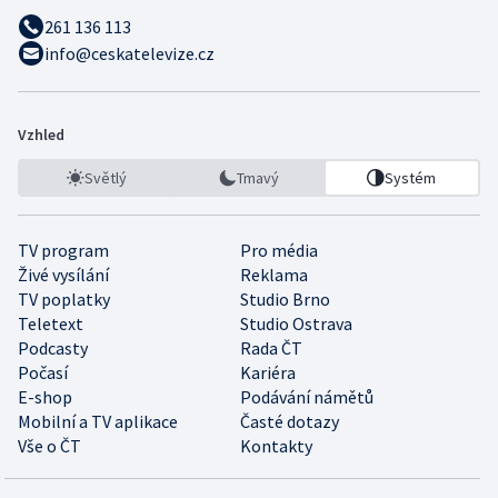
261 136 113
info@ceskatelevize.cz
Vzhled
Světlý
Tmavý
Systém
TV program
Pro média
Živé vysílání
Reklama
TV poplatky
Studio Brno
Teletext
Studio Ostrava
Podcasty
Rada ČT
Počasí
Kariéra
E-shop
Podávání námětů
Mobilní a TV aplikace
Časté dotazy
Vše o ČT
Kontakty