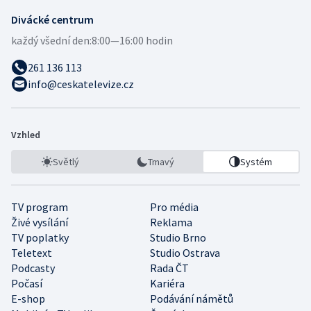
Divácké centrum
každý všední den:
8:00—16:00 hodin
261 136 113
info@ceskatelevize.cz
Vzhled
Světlý
Tmavý
Systém
TV program
Pro média
Živé vysílání
Reklama
TV poplatky
Studio Brno
Teletext
Studio Ostrava
Podcasty
Rada ČT
Počasí
Kariéra
E-shop
Podávání námětů