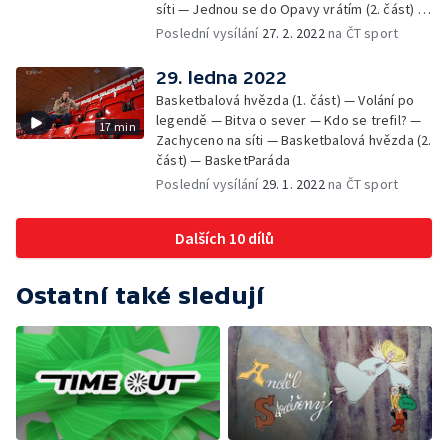
síti — Jednou se do Opavy vrátím (2. část) —
BasketParáda
Poslední vysílání
27. 2. 2022
na ČT sport
29. ledna 2022
Basketbalová hvězda (1. část) — Volání po
legendě — Bitva o sever — Kdo se trefil? —
17 min
Zachyceno na síti — Basketbalová hvězda (2.
část) — BasketParáda
Poslední vysílání
29. 1. 2022
na ČT sport
Dalších 10 dílů
Ostatní také sledují