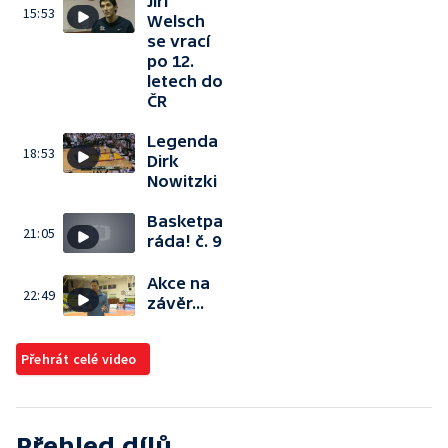
Jiří
15:53
Welsch
se vrací
po 12.
letech do
ČR
Legenda
18:53
Dirk
Nowitzki
Basketpa
21:05
ráda! č. 9
Akce na
22:49
závěr...
Přehrát celé video
Přehled dílů