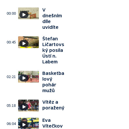
V
00:00
dnešním
díle
uvidíte
Štefan
00:45
Ličartovs
ký posila
Ústí n.
Labem
Basketba
02:21
lový
pohár
mužů
Vítěz a
05:18
poražený
Eva
06:04
Vítečkov