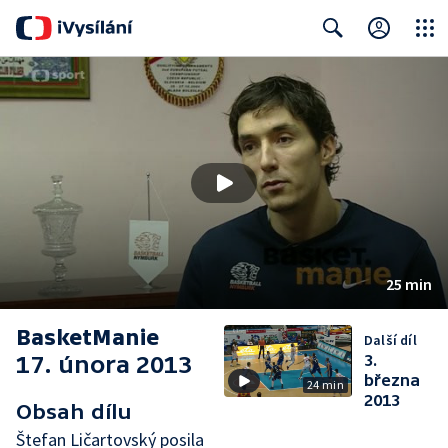
Close
Search
25 min
BasketManie
Další díl
17. února 2013
3.
března
24 min
2013
Obsah dílu
Štefan Ličartovský posila