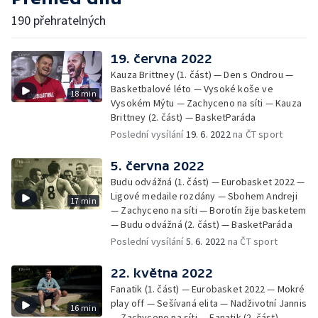
190 přehratelných
19. června 2022
Kauza Brittney (1. část) — Den s Ondrou —
Basketbalové léto — Vysoké koše ve
18 min
Vysokém Mýtu — Zachyceno na síti — Kauza
Brittney (2. část) — BasketParáda
Poslední vysílání
19. 6. 2022
na ČT sport
5. června 2022
Budu odvážná (1. část) — Eurobasket 2022 —
Ligové medaile rozdány — Sbohem Andreji
17 min
— Zachyceno na síti — Borotín žije basketem
— Budu odvážná (2. část) — BasketParáda
Poslední vysílání
5. 6. 2022
na ČT sport
22. května 2022
Fanatik (1. část) — Eurobasket 2022 — Mokré
play off — Sešívaná elita — Nadživotní Jannis
16 min
— Zachyceno na síti — Fanatik (2. část)