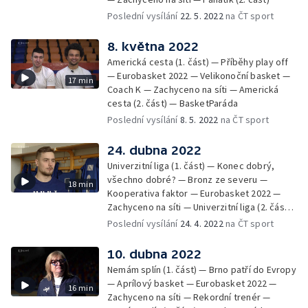
Poslední vysílání
22. 5. 2022
na ČT sport
8. května 2022
Americká cesta (1. část) — Příběhy play off
— Eurobasket 2022 — Velikonoční basket —
17 min
Coach K — Zachyceno na síti — Americká
cesta (2. část) — BasketParáda
Poslední vysílání
8. 5. 2022
na ČT sport
24. dubna 2022
Univerzitní liga (1. část) — Konec dobrý,
všechno dobré? — Bronz ze severu —
18 min
Kooperativa faktor — Eurobasket 2022 —
Zachyceno na síti — Univerzitní liga (2. část)
— BasketParáda
Poslední vysílání
24. 4. 2022
na ČT sport
10. dubna 2022
Nemám splín (1. část) — Brno patří do Evropy
— Aprílový basket — Eurobasket 2022 —
16 min
Zachyceno na síti — Rekordní trenér —