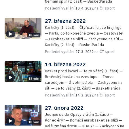
Nemám splín (2. část) — BasketParáda
Poslední vysílání
10. 4. 2022
na ČT sport
27. března 2022
Kartičky (1. část) — Čtyřicátníci, co hrají ligu
— Parta, co to konečně zvedla — Cestovatel
18 min
— Eurobasket se blíží — Zachyceno na síti —
Kartičky (2. část) — BasketParáda
Poslední vysílání
27. 3. 2022
na ČT sport
14. března 2022
Basket proti invazi — Je to vážný (1. část) —
Brněnský basket na vzestupu — Znovu
18 min
čarodějem — Životní střela — Zachyceno na
síti — Je to vážný (2. část) — BasketParáda
Poslední vysílání
14. 3. 2022
na ČT sport
27. února 2022
Jednou se do Opavy vrátím (1. část) —
Konec éry? — Domácí eurobasket se blíží —
18 min
Další změna dresu — NBA 75 — Zachyceno na