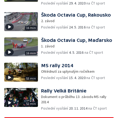
Poslední vysílání
29. 4. 2020
na ČT sport
Škoda Octavia Cup, Rakousko
2. závod
Poslední vysílání
24. 5. 2016
na ČT sport
16 min
Škoda Octavia Cup, Maďarsko
1. závod
Poslední vysílání
4. 5. 2016
na ČT sport
16 min
MS rally 2014
Ohlédnutí za uplynulým ročníkem
Poslední vysílání
15. 4. 2020
na ČT sport
53 min
Rally Velká Británie
Dokument o průběhu 13. závodu MS rally
2014
52 min
Poslední vysílání
20. 11. 2014
na ČT sport