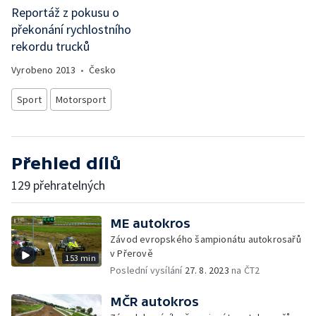
Reportáž z pokusu o
překonání rychlostního
rekordu trucků
Vyrobeno
2013
•
Česko
Sport
Motorsport
Přehled dílů
129 přehratelných
ME autokros
Závod evropského šampionátu autokrosařů
v Přerově
153 min
Poslední vysílání
27. 8. 2023
na ČT2
MČR autokros