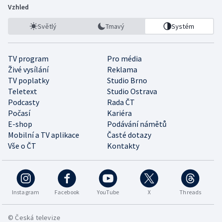
Vzhled
Světlý
Tmavý
Systém
TV program
Pro média
Živé vysílání
Reklama
TV poplatky
Studio Brno
Teletext
Studio Ostrava
Podcasty
Rada ČT
Počasí
Kariéra
E-shop
Podávání námětů
Mobilní a TV aplikace
Časté dotazy
Vše o ČT
Kontakty
Instagram
Facebook
YouTube
X
Threads
© Česká televize