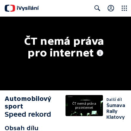
Close
Search
ČT nemá práva 
pro internet
Automobilový
Další díl
ČT nemá práva
sport
Šumava
pro internet
Rally
Speed rekord
Klatovy
Obsah dílu