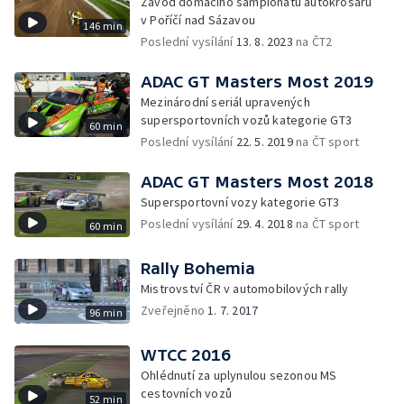
Závod domácího šampionátu autokrosařů
v Poříčí nad Sázavou
146 min
Poslední vysílání
13. 8. 2023
na ČT2
ADAC GT Masters Most 2019
Mezinárodní seriál upravených
supersportovních vozů kategorie GT3
60 min
Poslední vysílání
22. 5. 2019
na ČT sport
ADAC GT Masters Most 2018
Supersportovní vozy kategorie GT3
Poslední vysílání
29. 4. 2018
na ČT sport
60 min
Rally Bohemia
Mistrovství ČR v automobilových rally
Zveřejněno
1. 7. 2017
96 min
WTCC 2016
Ohlédnutí za uplynulou sezonou MS
cestovních vozů
52 min