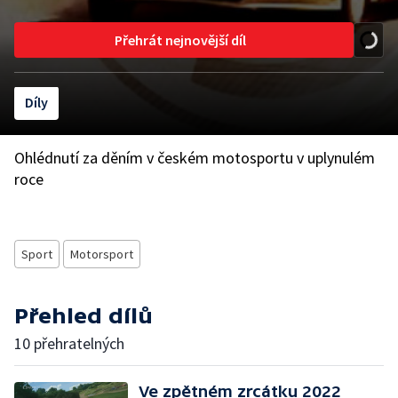
Přehrát nejnovější díl
Díly
Ohlédnutí za děním v českém motosportu v uplynulém
roce
Sport
Motorsport
Přehled dílů
10 přehratelných
Ve zpětném zrcátku 2022