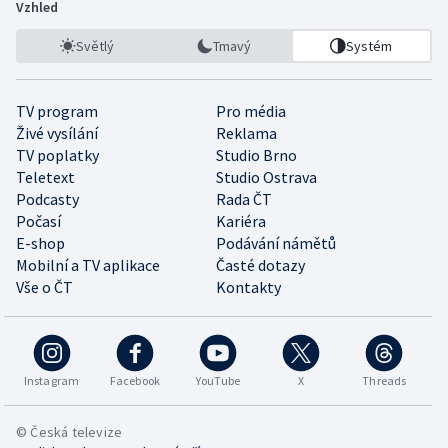
Vzhled
Světlý
Tmavý
Systém
TV program
Pro média
Živé vysílání
Reklama
TV poplatky
Studio Brno
Teletext
Studio Ostrava
Podcasty
Rada ČT
Počasí
Kariéra
E-shop
Podávání námětů
Mobilní a TV aplikace
Časté dotazy
Vše o ČT
Kontakty
Instagram
Facebook
YouTube
X
Threads
© Česká televize