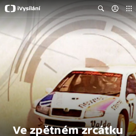
Close
Search
Ve zpětném zrcátku