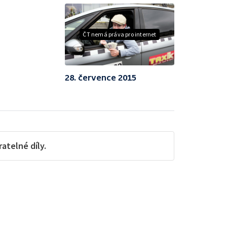
ČT nemá práva pro internet
28. července 2015
telné díly.