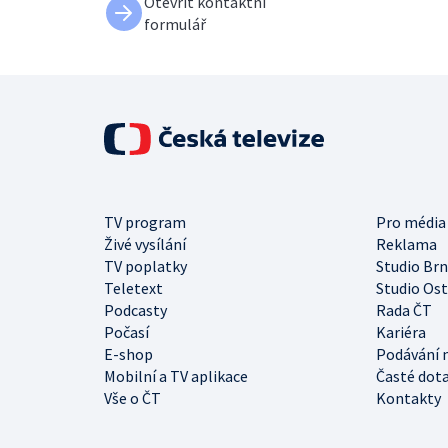
Otevřít kontaktní
formulář
TV program
Pro média
Živé vysílání
Reklama
TV poplatky
Studio Br
Teletext
Studio Os
Podcasty
Rada ČT
Počasí
Kariéra
E-shop
Podávání 
Mobilní a TV aplikace
Časté dot
Vše o ČT
Kontakty