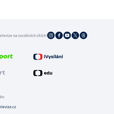
elevize na sociálních sítích:
din
levize.cz