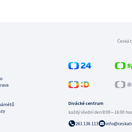
Česká t
no
trava
Divácké centrum
námětů
azy
každý všední den:
8:00—16:00 ho
261 136 113
info@ceskate