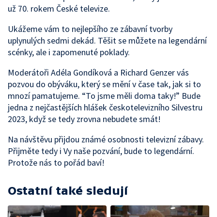
už 70. rokem České televize.
Ukážeme vám to nejlepšího ze zábavní tvorby
uplynulých sedmi dekád. Těšit se můžete na legendární
scénky, ale i zapomenuté poklady.
Moderátoři Adéla Gondíková a Richard Genzer vás
pozvou do obýváku, který se mění v čase tak, jak si to
mnozí pamatujeme. “To jsme měli doma taky!” Bude
jedna z nejčastějších hlášek českotelevizního Silvestru
2023, když se tedy zrovna nebudete smát!
Na návštěvu přijdou známé osobnosti televizní zábavy.
Přijměte tedy i Vy naše pozvání, bude to legendární.
Protože nás to pořád baví!
Ostatní také sledují