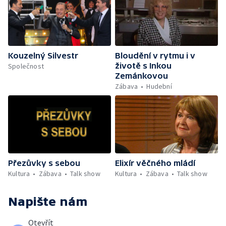
Kouzelný Silvestr
Bloudění v rytmu i v
životě s Inkou
Společnost
Zemánkovou
Zábava
Hudební
Přezůvky s sebou
Elixír věčného mládí
Kultura
Zábava
Talk show
Kultura
Zábava
Talk show
Napište nám
Otevřít