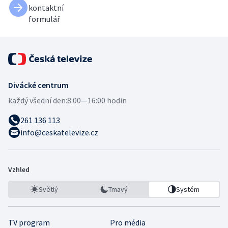
kontaktní
formulář
Divácké centrum
každý všední den:
8:00—16:00 hodin
261 136 113
info@ceskatelevize.cz
Vzhled
Světlý
Tmavý
Systém
TV program
Pro média