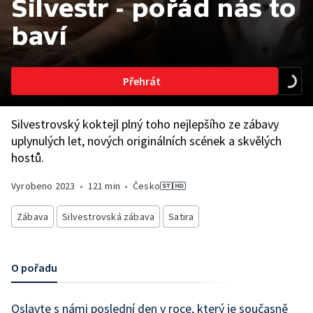
Silvestr - pořád nás to
baví
Přehrát
Silvestrovský koktejl plný toho nejlepšího ze zábavy
uplynulých let, nových originálních scének a skvělých
hostů.
Vyrobeno
2023
•
121 min
•
Česko
Zábava
Silvestrovská zábava
Satira
O pořadu
Oslavte s námi poslední den v roce, který je současně