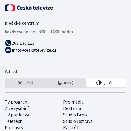
Divácké centrum
každý všední den:
8:00—16:00 hodin
261 136 113
info@ceskatelevize.cz
Vzhled
Světlý
Tmavý
Systém
TV program
Pro média
Živé vysílání
Reklama
TV poplatky
Studio Brno
Teletext
Studio Ostrava
Podcasty
Rada ČT