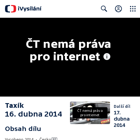
Close
Search
ČT nemá práva 
pro internet
Taxík
Další díl
ČT nemá práva
16. dubna 2014
17.
pro internet
dubna
2014
Obsah dílu
Vyrobeno
2014
•
Česko