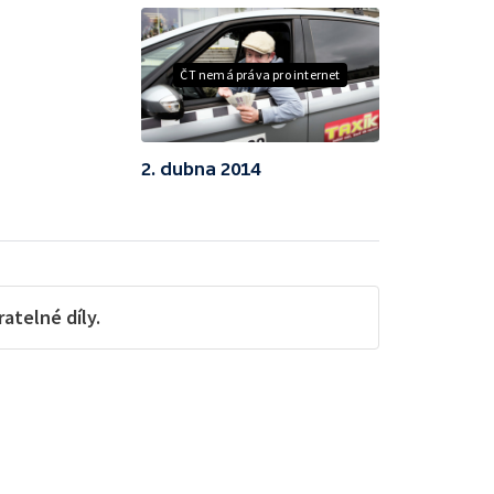
ČT nemá práva pro internet
2. dubna 2014
telné díly.