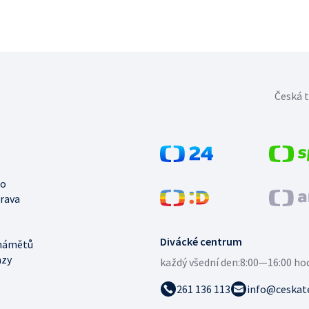
Česká t
no
trava
Divácké centrum
námětů
azy
každý všední den:
8:00—16:00 ho
261 136 113
info@ceskate