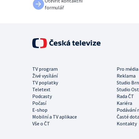
Otevřít kontaktní
formulář
TV program
Pro média
Živé vysílání
Reklama
TV poplatky
Studio Br
Teletext
Studio Os
Podcasty
Rada ČT
Počasí
Kariéra
E-shop
Podávání 
Mobilní a TV aplikace
Časté dot
Vše o ČT
Kontakty