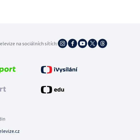
elevize na sociálních sítích:
din
levize.cz