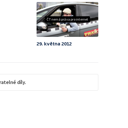
ČT nemá práva pro internet
29. května 2012
telné díly.