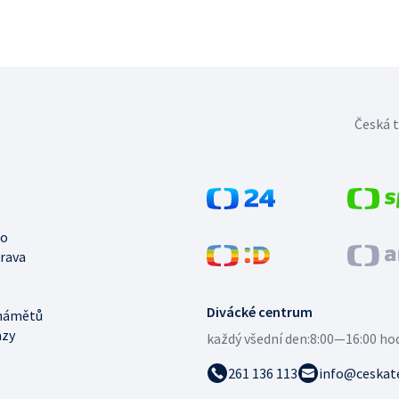
Česká t
no
trava
Divácké centrum
námětů
azy
každý všední den:
8:00—16:00 ho
261 136 113
info@ceskate