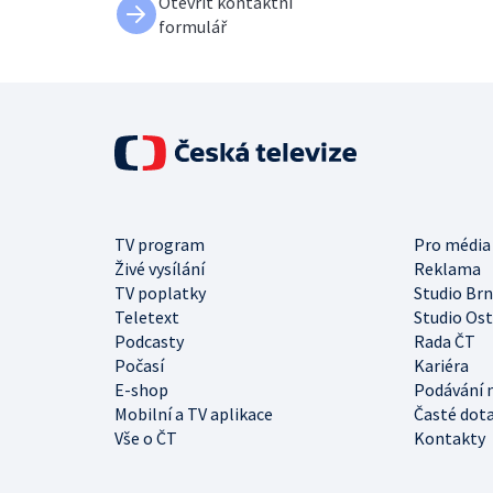
Otevřít kontaktní
formulář
TV program
Pro média
Živé vysílání
Reklama
TV poplatky
Studio Br
Teletext
Studio Os
Podcasty
Rada ČT
Počasí
Kariéra
E-shop
Podávání 
Mobilní a TV aplikace
Časté dot
Vše o ČT
Kontakty