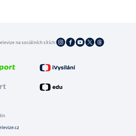
elevize na sociálních sítích:
din
levize.cz